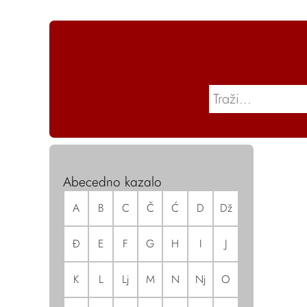
Abecedno kazalo
A
B
C
Č
Ć
D
Dž
Đ
E
F
G
H
I
J
K
L
Lj
M
N
Nj
O