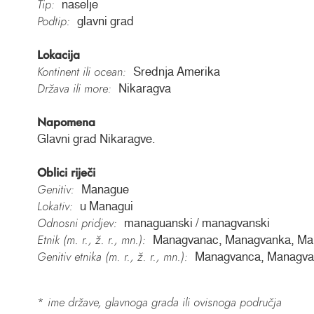
Tip:
naselje
Podtip:
glavni grad
Lokacija
Kontinent ili ocean:
Srednja Amerika
Država ili more:
Nikaragva
Napomena
Glavni grad Nikaragve.
Oblici riječi
Genitiv:
Manague
Lokativ:
u Managui
Odnosni pridjev:
managuanski / managvanski
Etnik (m. r., ž. r., mn.):
Managvanac, Managvanka, Ma
Genitiv etnika (m. r., ž. r., mn.):
Managvanca, Managva
*
ime države, glavnoga grada ili ovisnoga područja