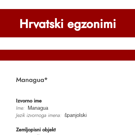
Hrvatski egzonimi
Managua
*
Izvorno ime
Ime:
Managua
Jezik izvornoga imena:
španjolski
Zemljopisni objekt