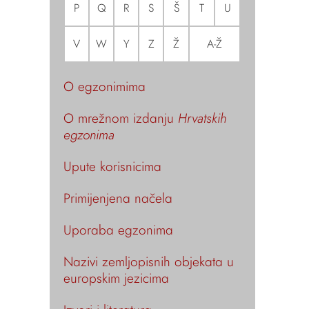
P
Q
R
S
Š
T
U
V
W
Y
Z
Ž
A-Ž
O egzonimima
O mrežnom izdanju
Hrvatskih
egzonima
Upute korisnicima
Primijenjena načela
Uporaba egzonima
Nazivi zemljopisnih objekata u
europskim jezicima