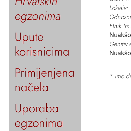
Hrvatskih
Lokativ:
egzonima
Odnosni 
Etnik (m.
Upute
Nuakšo
Genitiv e
korisnicima
Nuakšo
Primijenjena
*
ime dr
načela
Uporaba
egzonima