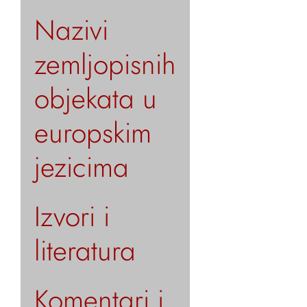
Nazivi
zemljopisnih
objekata u
europskim
jezicima
Izvori i
literatura
Komentari i