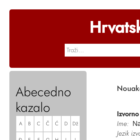
Hrvats
Abecedno
Nouak
kazalo
Izvorno
Ime:
A
B
C
Č
Ć
D
Dž
Na
Jezik iz
Đ
E
F
G
H
I
J