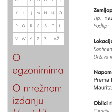
Zemljop
K
L
Lj
M
N
Nj
O
Tip:
nas
Podtip:
P
Q
R
S
Š
T
U
V
W
Y
Z
Ž
A-Ž
Lokacij
Kontinen
O
Država i
egzonimima
Napom
Prema f
O mrežnom
Maurita
izdanju
Oblici r
Genitiv: