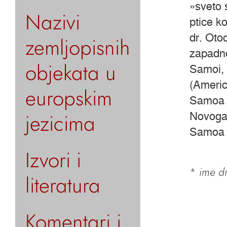
»sveto 
Nazivi
ptice k
dr. Oto
zemljopisnih
zapadne
objekata u
Samoi, 
(Americ
europskim
Samoa j
jezicima
Novoga 
Samoa 
Izvori i
*
ime dr
literatura
Komentari i