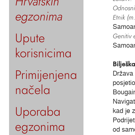
Hrvatskih
Odnosni 
egzonima
Etnik (m.
Samoan
Upute
Genitiv e
Samoa
korisnicima
Bilješk
Primijenjena
Država 
posjeti
načela
Bougain
Navigat
Uporaba
kad je
Podrije
egzonima
od samo