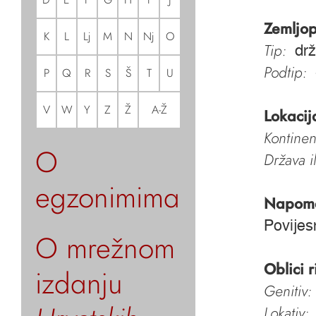
Zemljop
K
L
Lj
M
N
Nj
O
Tip:
dr
Podtip:
P
Q
R
S
Š
T
U
V
W
Y
Z
Ž
A-Ž
Lokacij
Kontinen
O
Država i
egzonimima
Napom
Povijes
O mrežnom
Oblici r
izdanju
Genitiv:
Lokativ: