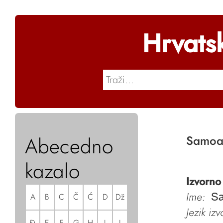
Hrvats
Abecedno
Samoa
kazalo
Izvorno
Ime:
A
B
C
Č
Ć
D
Dž
S
Jezik iz
Đ
E
F
G
H
I
J