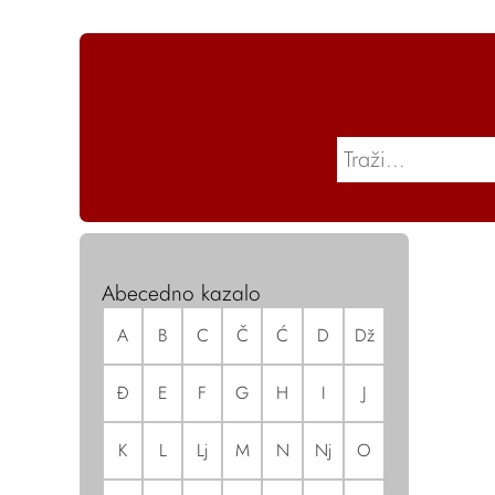
Abecedno kazalo
A
B
C
Č
Ć
D
Dž
Đ
E
F
G
H
I
J
K
L
Lj
M
N
Nj
O