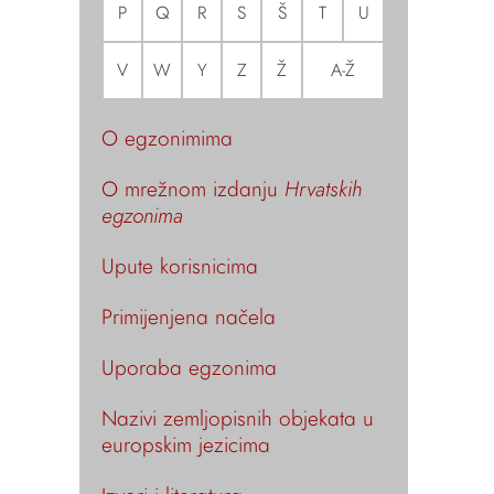
P
Q
R
S
Š
T
U
V
W
Y
Z
Ž
A-Ž
O egzonimima
O mrežnom izdanju
Hrvatskih
egzonima
Upute korisnicima
Primijenjena načela
Uporaba egzonima
Nazivi zemljopisnih objekata u
europskim jezicima