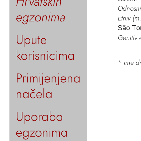
Hrvatskih
Odnosni 
egzonima
Etnik (m.
São T
Upute
Genitiv e
korisnicima
*
ime dr
Primijenjena
načela
Uporaba
egzonima