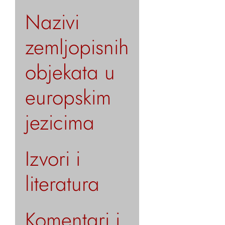
Nazivi
zemljopisnih
objekata u
europskim
jezicima
Izvori i
literatura
Komentari i