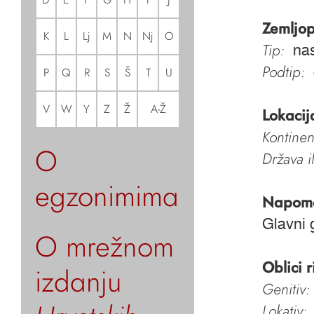
Zemljop
K
L
Lj
M
N
Nj
O
Tip:
nas
Podtip:
P
Q
R
S
Š
T
U
V
W
Y
Z
Ž
A-Ž
Lokacij
Kontinen
O
Država i
egzonimima
Napom
Glavni 
O mrežnom
Oblici r
izdanju
Genitiv:
Lokativ: