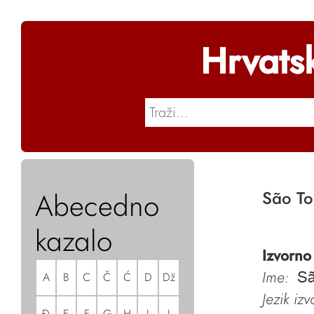
Hrvats
Abecedno
São T
kazalo
Izvorno
Ime:
A
B
C
Č
Ć
D
Dž
S
Jezik iz
Đ
E
F
G
H
I
J