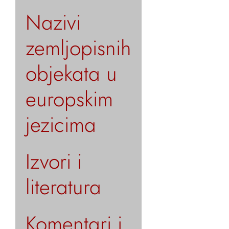
Nazivi
zemljopisnih
objekata u
europskim
jezicima
Izvori i
literatura
Komentari i