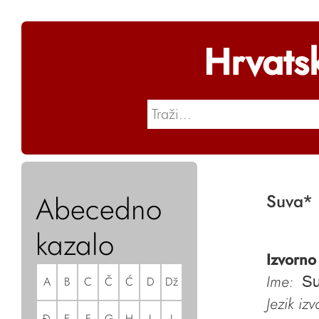
Hrvats
Abecedno
Suva
*
kazalo
Izvorno
Ime:
A
B
C
Č
Ć
D
Dž
Su
Jezik iz
Đ
E
F
G
H
I
J