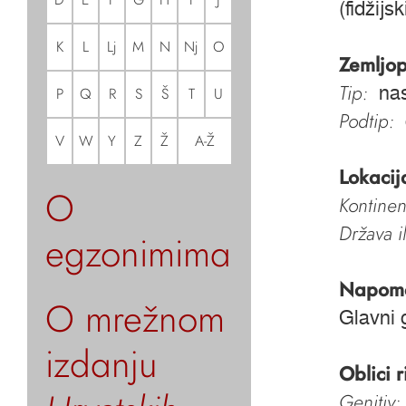
(fidžijs
K
L
Lj
M
N
Nj
O
Zemljop
Tip:
nas
P
Q
R
S
Š
T
U
Podtip:
V
W
Y
Z
Ž
A-Ž
Lokacij
O
Kontinen
Država i
egzonimima
Napom
O mrežnom
Glavni 
izdanju
Oblici r
Genitiv: