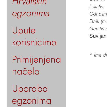
Hrvatskih
Lokativ:
egzonima
Odnosni 
Etnik (m.
Upute
Genitiv e
Suvljan
korisnicima
*
ime dr
Primijenjena
načela
Uporaba
egzonima