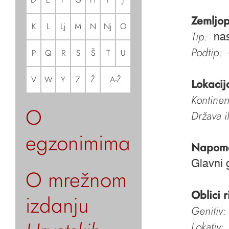
Zemljop
K
L
Lj
M
N
Nj
O
Tip:
nas
Podtip:
P
Q
R
S
Š
T
U
V
W
Y
Z
Ž
A-Ž
Lokacij
Kontinen
O
Država i
egzonimima
Napom
Glavni g
O mrežnom
Oblici r
izdanju
Genitiv:
Lokativ: