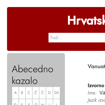
Hrvats
Abecedno
Vanua
kazalo
Izvorno
Ime:
A
B
C
Č
Ć
D
Dž
Va
Jezik iz
Đ
E
F
G
H
I
J