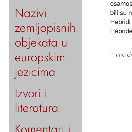
osamost
Nazivi
bili su
Hebridi
zemljopisnih
Hébride
objekata u
europskim
*
ime dr
jezicima
Izvori i
literatura
Komentari i