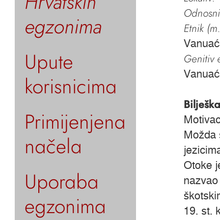
Hrvatskih
Odnosni 
egzonima
Etnik (m.
Vanuać
Upute
Genitiv e
Vanuać
korisnicima
Bilješk
Primijenjena
Motivac
Možda s
načela
jezicima
Otoke j
Uporaba
nazvao 
škotski
egzonima
19. st. 