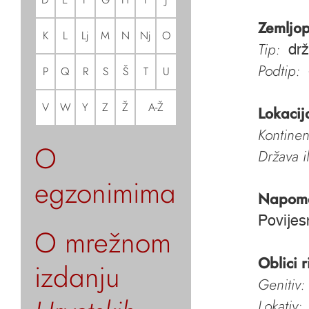
Zemljop
K
L
Lj
M
N
Nj
O
Tip:
dr
Podtip:
P
Q
R
S
Š
T
U
V
W
Y
Z
Ž
A-Ž
Lokacij
Kontinen
O
Država i
egzonimima
Napom
Povijes
O mrežnom
Oblici r
izdanju
Genitiv:
Lokativ: