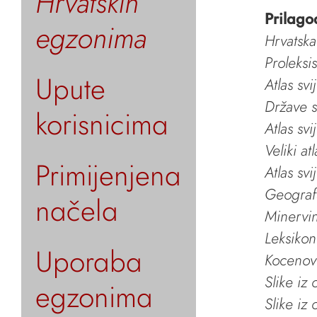
Hrvatskih
Prilago
egzonima
Hrvatska
Proleksi
Upute
Atlas svi
Države s
korisnicima
Atlas svi
Veliki at
Primijenjena
Atlas svi
Geografs
načela
Minervin 
Leksikon
Uporaba
Kocenov 
Slike iz
egzonima
Slike iz