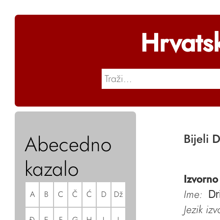
Hrvats
Abecedno
Bijeli 
kazalo
Izvorno
Ime:
A
B
C
Č
Ć
D
Dž
Dr
Jezik iz
Đ
E
F
G
H
I
J