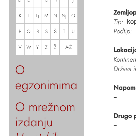
Zemljop
K
L
Lj
M
N
Nj
O
Tip:
ko
Podtip:
P
Q
R
S
Š
T
U
V
W
Y
Z
Ž
A-Ž
Lokacij
Kontinen
O
Država i
egzonimima
Napom
–
O mrežnom
Drugo 
izdanju
–