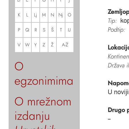
Zemljop
K
L
Lj
M
N
Nj
O
Tip:
ko
Podtip:
P
Q
R
S
Š
T
U
V
W
Y
Z
Ž
A-Ž
Lokacij
Kontinen
O
Država i
egzonimima
Napom
U novij
O mrežnom
Drugo 
izdanju
–