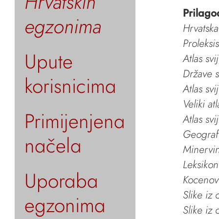
Hrvatskih
Prilago
egzonima
Hrvatska
Proleksi
Upute
Atlas svi
Države s
korisnicima
Atlas svi
Veliki at
Primijenjena
Atlas svi
Geografs
načela
Minervin 
Leksikon
Uporaba
Kocenov 
Slike iz
egzonima
Slike iz