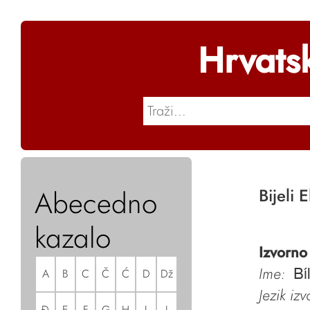
Hrvats
Abecedno
Bijeli E
kazalo
Izvorno
Ime:
A
B
C
Č
Ć
D
Dž
Bí
Jezik iz
Đ
E
F
G
H
I
J