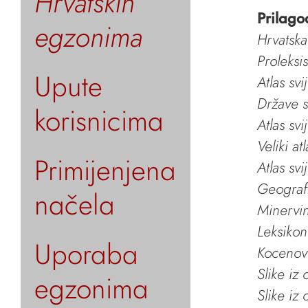
Hrvatskih
Prilago
egzonima
Hrvatska
Proleksi
Upute
Atlas svi
Države s
korisnicima
Atlas svi
Veliki at
Primijenjena
Atlas svi
Geografs
načela
Minervin 
Leksikon
Uporaba
Kocenov 
Slike iz
egzonima
Slike iz