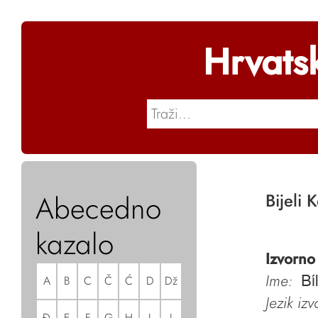
Hrvats
Abecedno
Bijeli 
kazalo
Izvorno
Ime:
A
B
C
Č
Ć
D
Dž
Bí
Jezik iz
Đ
E
F
G
H
I
J