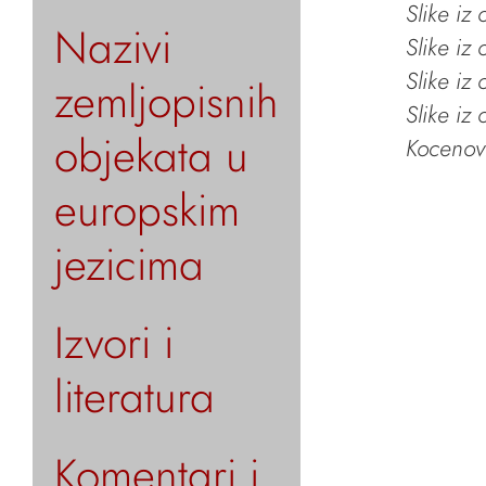
Slike iz
Nazivi
Slike iz
Slike iz
zemljopisnih
Slike iz
objekata u
Kocenov 
europskim
jezicima
Izvori i
literatura
Komentari i