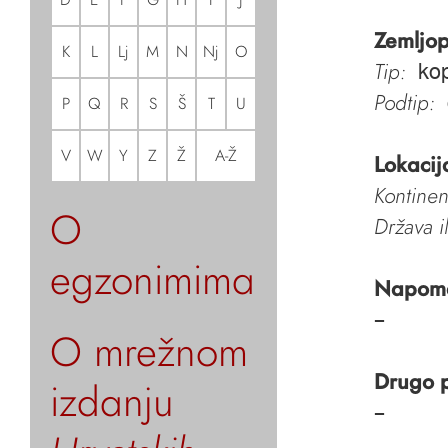
Zemljop
K
L
Lj
M
N
Nj
O
Tip:
kop
Podtip:
P
Q
R
S
Š
T
U
V
W
Y
Z
Ž
A-Ž
Lokacij
Kontinen
O
Država i
egzonimima
Napom
–
O mrežnom
Drugo 
izdanju
–