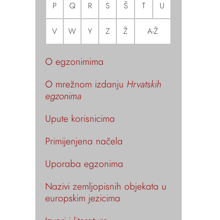
P
Q
R
S
Š
T
U
V
W
Y
Z
Ž
A-Ž
O egzonimima
O mrežnom izdanju
Hrvatskih
egzonima
Upute korisnicima
Primijenjena načela
Uporaba egzonima
Nazivi zemljopisnih objekata u
europskim jezicima