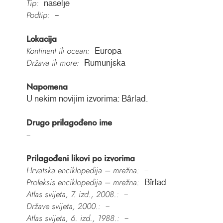
Tip:
naselje
Podtip:
–
Lokacija
Kontinent ili ocean:
Europa
Država ili more:
Rumunjska
Napomena
U nekim novijim izvorima: Bârlad.
Drugo prilagođeno ime
–
Prilagođeni likovi po izvorima
Hrvatska enciklopedija – mrežna:
–
Proleksis enciklopedija – mrežna:
Bîrlad
Atlas svijeta, 7. izd., 2008.:
–
Države svijeta, 2000.:
–
Atlas svijeta, 6. izd., 1988.:
–