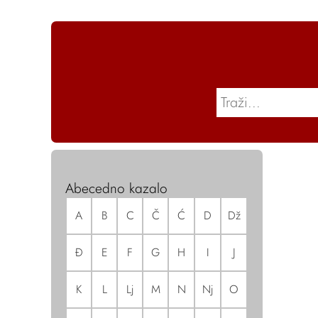
Abecedno kazalo
A
B
C
Č
Ć
D
Dž
Đ
E
F
G
H
I
J
K
L
Lj
M
N
Nj
O