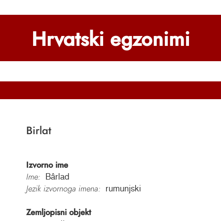
Hrvatski egzonimi
Birlat
Izvorno ime
Ime:
Bârlad
Jezik izvornoga imena:
rumunjski
Zemljopisni objekt