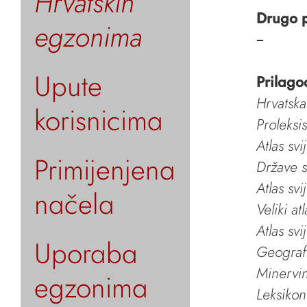
Hrvatskih
Drugo 
egzonima
–
Upute
Prilago
Hrvatska
korisnicima
Proleksi
Atlas svi
Primijenjena
Države s
Atlas svi
načela
Veliki at
Atlas svi
Uporaba
Geografs
Minervin 
egzonima
Leksikon