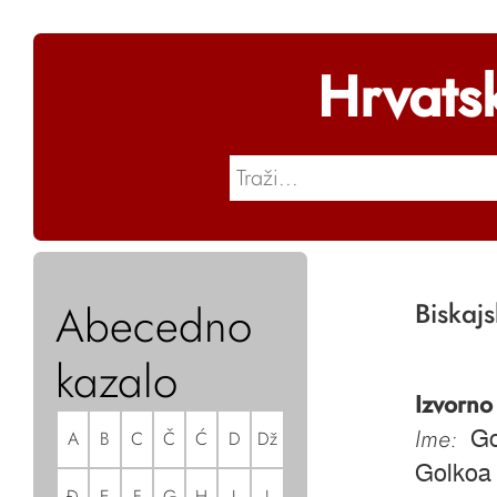
Hrvats
Abecedno
Biskajs
kazalo
Izvorno
Ime:
A
B
C
Č
Ć
D
Dž
Go
Golkoa
Đ
E
F
G
H
I
J