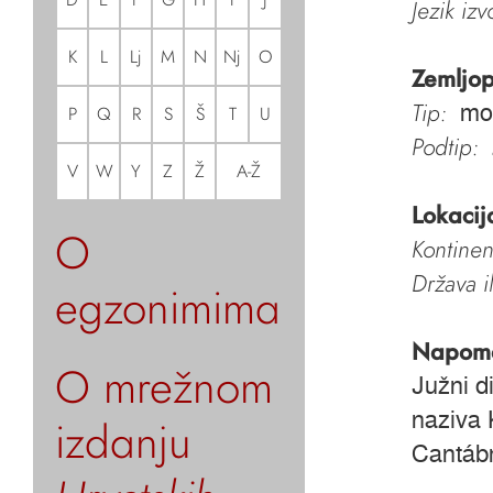
Jezik iz
K
L
Lj
M
N
Nj
O
Zemljop
Tip:
mo
P
Q
R
S
Š
T
U
Podtip:
V
W
Y
Z
Ž
A-Ž
Lokacij
O
Kontinen
Država i
egzonimima
Napom
O mrežnom
Južni d
naziva 
izdanju
Cantábr