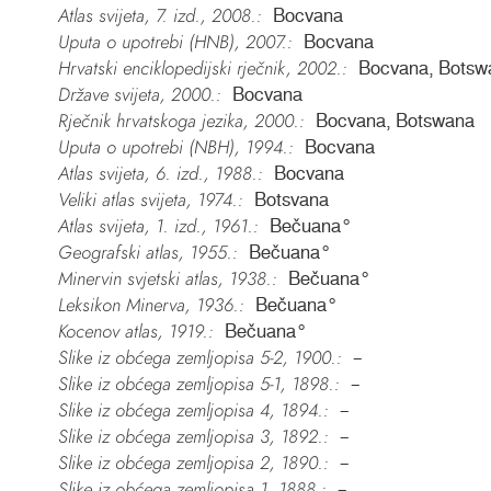
Atlas svijeta, 7. izd., 2008.:
Bocvana
Uputa o upotrebi (HNB), 2007.:
Bocvana
Hrvatski enciklopedijski rječnik, 2002.:
Bocvana, Botsw
Države svijeta, 2000.:
Bocvana
Rječnik hrvatskoga jezika, 2000.:
Bocvana, Botswana
Uputa o upotrebi (NBH), 1994.:
Bocvana
Atlas svijeta, 6. izd., 1988.:
Bocvana
Veliki atlas svijeta, 1974.:
Botsvana
Atlas svijeta, 1. izd., 1961.:
Bečuana°
Geografski atlas, 1955.:
Bečuana°
Minervin svjetski atlas, 1938.:
Bečuana°
Leksikon Minerva, 1936.:
Bečuana°
Kocenov atlas, 1919.:
Bečuana°
Slike iz obćega zemljopisa 5-2, 1900.:
–
Slike iz obćega zemljopisa 5-1, 1898.:
–
Slike iz obćega zemljopisa 4, 1894.:
–
Slike iz obćega zemljopisa 3, 1892.:
–
Slike iz obćega zemljopisa 2, 1890.:
–
Slike iz obćega zemljopisa 1, 1888.:
–