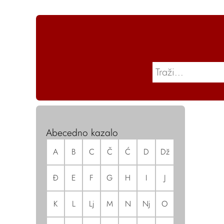
Abecedno kazalo
A
B
C
Č
Ć
D
Dž
Đ
E
F
G
H
I
J
K
L
Lj
M
N
Nj
O