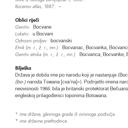
Kocenov atlas, 1887.:
–
Oblici riječi
Genitiv:
Bocvane
Lokativ:
u Bocvani
Odnosni pridjev:
bocvanski
Etnik (m. r., ž. r., mn.):
Bocvanac, Bocvanka, Bocvanc
Genitiv etnika (m. r., ž. r., mn.):
Bocvanca, Bocvanke, 
Bilješka
Država je dobila ime po narodu koji je nastanjuje (Bo
(bo-)
naroda Tswana [cva’na]«). Podrijetlo imena naro
neovisnosti 1966. bila je britanski protektorat Beču
engleskoj prilagođenici toponima Botswana.
*
ime države, glavnoga grada ili ovisnoga područja
ime državne prethodnice
°