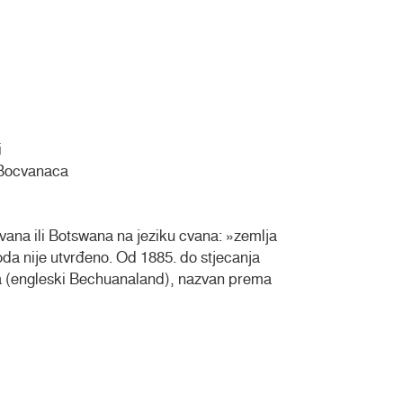
i
Bocvanaca
cvana ili Botswana na jeziku cvana: »zemlja
da nije utvrđeno. Od 1885. do stjecanja
ana (engleski Bechuanaland), nazvan prema