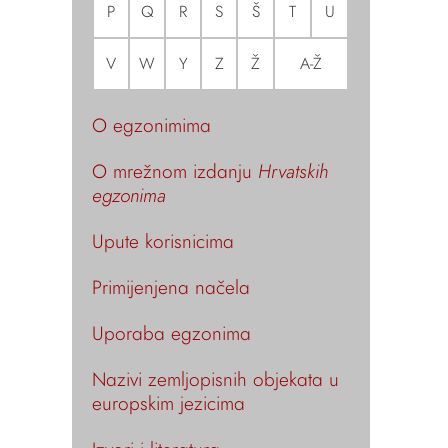
P
Q
R
S
Š
T
U
V
W
Y
Z
Ž
A-Ž
O egzonimima
O mrežnom izdanju
Hrvatskih
egzonima
Upute korisnicima
Primijenjena načela
Uporaba egzonima
Nazivi zemljopisnih objekata u
europskim jezicima