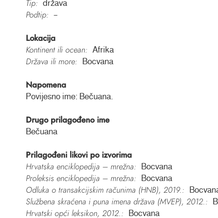
Tip:
država
Podtip:
–
Lokacija
Kontinent ili ocean:
Afrika
Država ili more:
Bocvana
Napomena
Povijesno ime: Bečuana.
Drugo prilagođeno ime
Bečuana
Prilagođeni likovi po izvorima
Hrvatska enciklopedija – mrežna:
Bocvana
Proleksis enciklopedija – mrežna:
Bocvana
Odluka o transakcijskim računima (HNB), 2019.:
Bocvan
Službena skraćena i puna imena država (MVEP), 2012.:
B
Hrvatski opći leksikon, 2012.:
Bocvana