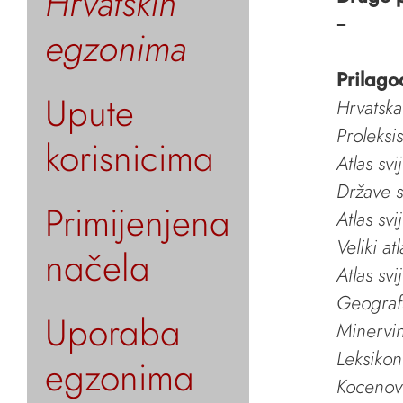
Hrvatskih
–
egzonima
Prilago
Upute
Hrvatska
Proleksi
korisnicima
Atlas svi
Države s
Primijenjena
Atlas svi
Veliki at
načela
Atlas svi
Geografs
Uporaba
Minervin 
Leksikon
egzonima
Kocenov 