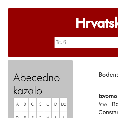
Hrvats
Abecedno
Bodens
kazalo
Izvorno
Ime:
A
B
C
Č
Ć
D
Dž
Bo
Constan
Đ
E
F
G
H
I
J