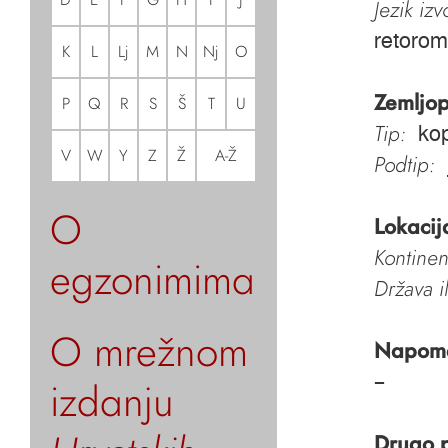
Jezik iz
retorom
K
L
Lj
M
N
Nj
O
Zemljop
P
Q
R
S
Š
T
U
Tip:
ko
V
W
Y
Z
Ž
A-Ž
Podtip:
O
Lokacij
Kontinen
egzonimima
Država i
O mrežnom
Napom
–
izdanju
Drugo 