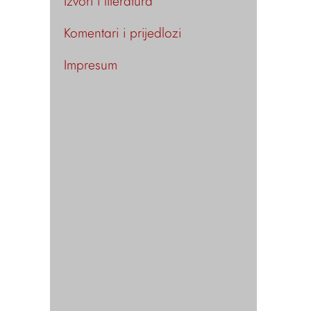
Izvori i literatura
Komentari i prijedlozi
Impresum