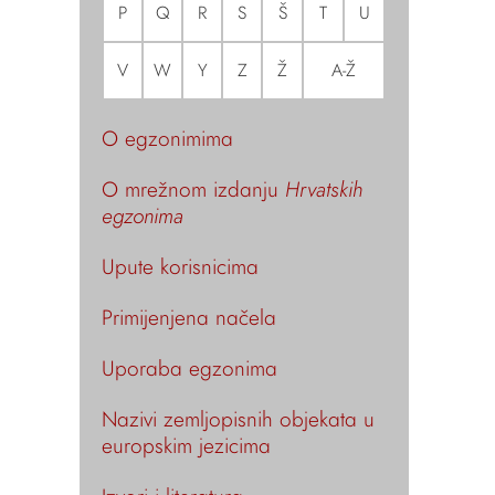
P
Q
R
S
Š
T
U
V
W
Y
Z
Ž
A-Ž
O egzonimima
O mrežnom izdanju
Hrvatskih
egzonima
Upute korisnicima
Primijenjena načela
Uporaba egzonima
Nazivi zemljopisnih objekata u
europskim jezicima