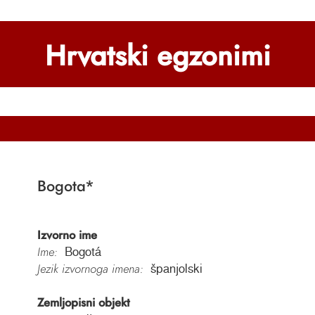
Hrvatski egzonimi
Bogota
*
Izvorno ime
Ime:
Bogotá
Jezik izvornoga imena:
španjolski
Zemljopisni objekt