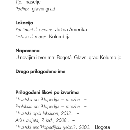
Tip:
naselje
Podtip:
glavni grad
Lokacija
Kontinent ili ocean:
Južna Amerika
Država ili more:
Kolumbija
Napomena
U novijim izvorima: Bogotá. Glavni grad Kolumbije.
Drugo prilagođeno ime
–
Prilagođeni likovi po izvorima
Hrvatska enciklopedija – mrežna:
–
Proleksis enciklopedija – mrežna:
–
Hrvatski opći leksikon, 2012.:
–
Atlas svijeta, 7. izd., 2008.:
–
Hrvatski enciklopedijski rječnik, 2002.:
Bogota