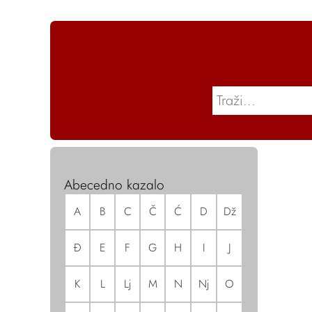
Abecedno kazalo
A
B
C
Č
Ć
D
Dž
Đ
E
F
G
H
I
J
K
L
Lj
M
N
Nj
O