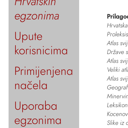
Hrvatskih
egzonima
Prilago
Hrvatska
Upute
Proleksi
Atlas svi
korisnicima
Države s
Atlas svi
Primijenjena
Veliki at
Atlas svi
načela
Geografs
Minervin 
Uporaba
Leksikon
Kocenov 
egzonima
Slike iz