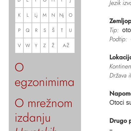
Jezik iz
K
L
Lj
M
N
Nj
O
Zemljop
Tip:
oto
P
Q
R
S
Š
T
U
Podtip:
V
W
Y
Z
Ž
A-Ž
Lokacij
O
Kontinen
Država i
egzonimima
Napom
O mrežnom
Otoci s
izdanju
Drugo 
–