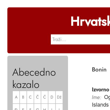
Hrvats
Abecedno
Bonin
kazalo
Izvorno
Ime:
A
B
C
Č
Ć
D
Dž
Og
Islands
Đ
E
F
G
H
I
J