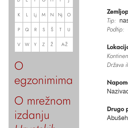
Zemljop
K
L
Lj
M
N
Nj
O
Tip:
nas
Podtip:
P
Q
R
S
Š
T
U
V
W
Y
Z
Ž
A-Ž
Lokacij
Kontinen
O
Država i
egzonimima
Napom
Nazivao
O mrežnom
Drugo 
izdanju
Abušeh