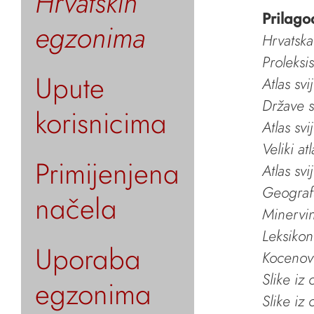
Hrvatskih
Prilago
egzonima
Hrvatska
Proleksi
Upute
Atlas svi
Države s
korisnicima
Atlas svi
Veliki at
Primijenjena
Atlas svi
Geografs
načela
Minervin 
Leksikon
Uporaba
Kocenov 
Slike iz
egzonima
Slike iz