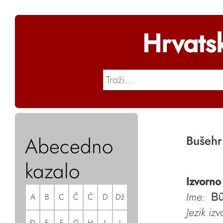
Hrvats
Abecedno
Bušehr
kazalo
Izvorno
Ime:
A
B
C
Č
Ć
D
Dž
Bū
Jezik iz
Đ
E
F
G
H
I
J