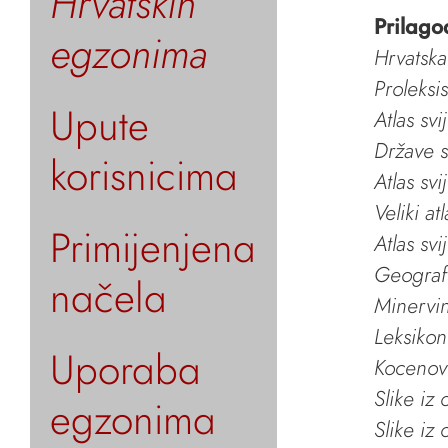
Hrvatskih
Prilago
egzonima
Hrvatska
Proleksi
Upute
Atlas svi
Države s
korisnicima
Atlas svi
Veliki at
Primijenjena
Atlas svi
Geografs
načela
Minervin 
Leksikon
Uporaba
Kocenov 
Slike iz
egzonima
Slike iz