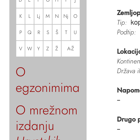
Zemljop
K
L
Lj
M
N
Nj
O
Tip:
ko
Podtip:
P
Q
R
S
Š
T
U
V
W
Y
Z
Ž
A-Ž
Lokacij
Kontinen
O
Država i
egzonimima
Napom
–
O mrežnom
Drugo 
izdanju
–