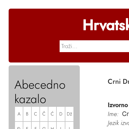
Hrvats
Abecedno
Crni D
kazalo
Izvorno
Ime:
A
B
C
Č
Ć
D
Dž
Cr
Jezik iz
Đ
E
F
G
H
I
J