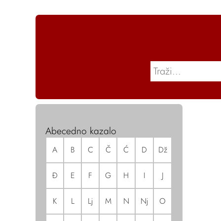
Abecedno kazalo
A
B
C
Č
Ć
D
Dž
Đ
E
F
G
H
I
J
K
L
Lj
M
N
Nj
O