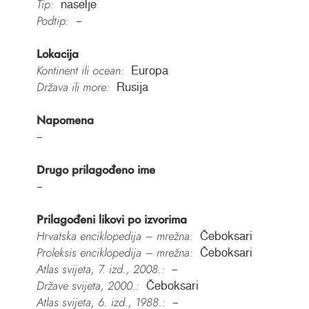
Tip:
naselje
Podtip:
–
Lokacija
Kontinent ili ocean:
Europa
Država ili more:
Rusija
Napomena
–
Drugo prilagođeno ime
–
Prilagođeni likovi po izvorima
Hrvatska enciklopedija – mrežna:
Čeboksari
Proleksis enciklopedija – mrežna:
Čeboksari
Atlas svijeta, 7. izd., 2008.:
–
Države svijeta, 2000.:
Čeboksari
Atlas svijeta, 6. izd., 1988.:
–