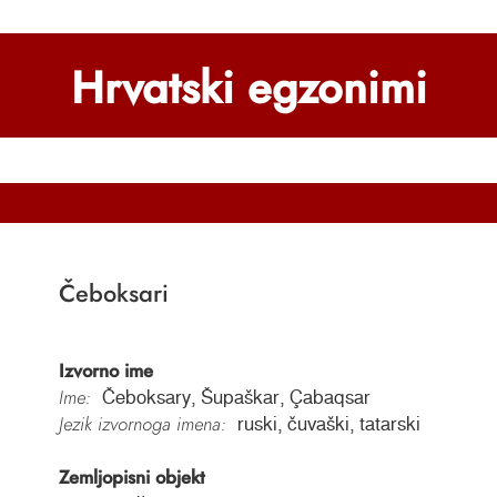
Hrvatski egzonimi
Čeboksari
Izvorno ime
Ime:
Čeboksary, Šupaškar, Çabaqsar
Jezik izvornoga imena:
ruski, čuvaški, tatarski
Zemljopisni objekt