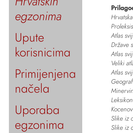
Hrvatskih
Prilago
egzonima
Hrvatska
Proleksi
Upute
Atlas svi
Države s
korisnicima
Atlas svi
Veliki at
Primijenjena
Atlas svi
Geografs
načela
Minervin 
Leksikon
Uporaba
Kocenov 
Slike iz
egzonima
Slike iz