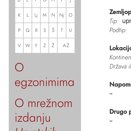
Zemljop
K
L
Lj
M
N
Nj
O
Tip:
upr
Podtip:
P
Q
R
S
Š
T
U
V
W
Y
Z
Ž
A-Ž
Lokacij
Kontinen
O
Država i
egzonimima
Napom
–
O mrežnom
Drugo 
izdanju
–