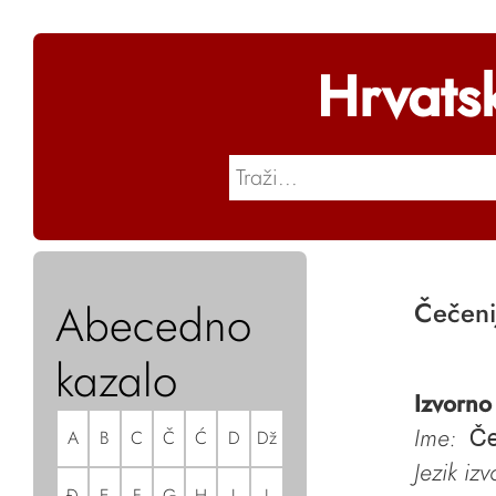
Hrvats
Abecedno
Čečeni
kazalo
Izvorno
Ime:
A
B
C
Č
Ć
D
Dž
Če
Jezik iz
Đ
E
F
G
H
I
J