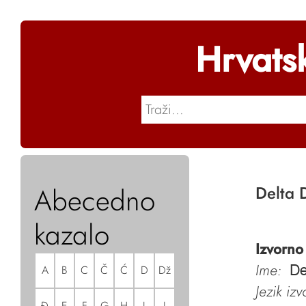
Hrvats
Abecedno
Delta 
kazalo
Izvorno
Ime:
A
B
C
Č
Ć
D
Dž
De
Jezik iz
Đ
E
F
G
H
I
J