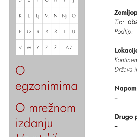
Zemljop
K
L
Lj
M
N
Nj
O
Tip:
oba
Podtip:
P
Q
R
S
Š
T
U
V
W
Y
Z
Ž
A-Ž
Lokacij
Kontinen
O
Država i
egzonimima
Napom
–
O mrežnom
Drugo 
izdanju
–