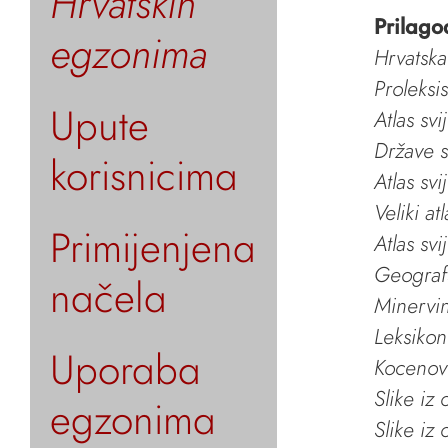
Hrvatskih
Prilago
egzonima
Hrvatska
Proleksi
Upute
Atlas svi
Države s
korisnicima
Atlas svi
Veliki at
Primijenjena
Atlas svi
Geografs
načela
Minervin 
Leksikon
Uporaba
Kocenov 
Slike iz
egzonima
Slike iz