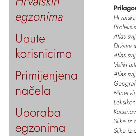
Hrvatskih
Prilago
egzonima
Hrvatska
Proleksi
Upute
Atlas svi
Države s
korisnicima
Atlas svi
Veliki at
Primijenjena
Atlas svi
Geografs
načela
Minervin 
Leksikon
Uporaba
Kocenov 
Slike iz
egzonima
Slike iz