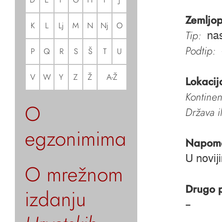
Zemljop
K
L
Lj
M
N
Nj
O
Tip:
nas
Podtip:
P
Q
R
S
Š
T
U
V
W
Y
Z
Ž
A-Ž
Lokacij
Kontinen
O
Država i
egzonimima
Napom
U novij
O mrežnom
Drugo 
izdanju
–