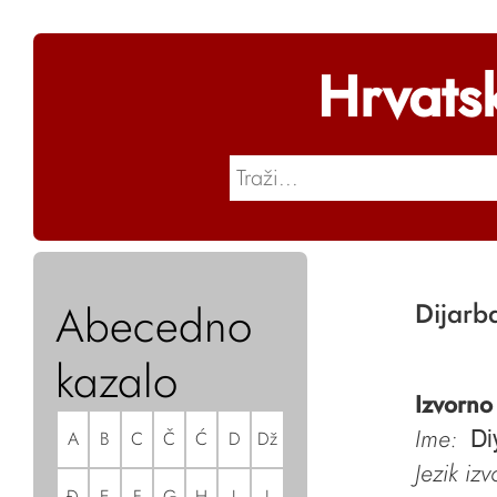
Hrvats
Abecedno
Dijarb
kazalo
Izvorno
Ime:
A
B
C
Č
Ć
D
Dž
Di
Jezik iz
Đ
E
F
G
H
I
J