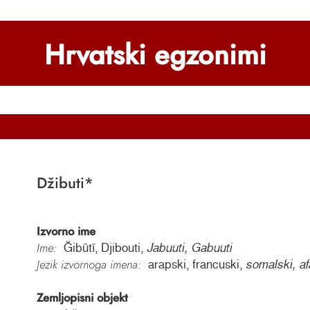
Hrvatski egzonimi
Džibuti
*
Izvorno ime
Ime:
Ğibūtī, Djibouti,
Jabuuti, Gabuuti
Jezik izvornoga imena:
arapski, francuski,
somalski, af
Zemljopisni objekt