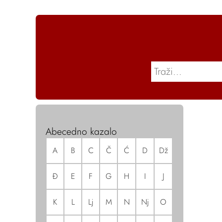
Abecedno kazalo
A
B
C
Č
Ć
D
Dž
Đ
E
F
G
H
I
J
K
L
Lj
M
N
Nj
O