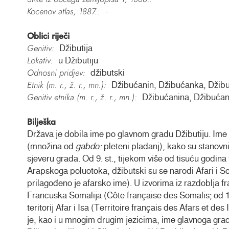
Kocenov atlas, 1887.:
–
Oblici riječi
Genitiv:
Džibutija
Lokativ:
u Džibutiju
Odnosni pridjev:
džibutski
Etnik (m. r., ž. r., mn.):
Džibućanin, Džibućanka, Džib
Genitiv etnika (m. r., ž. r., mn.):
Džibućanina, Džibuća
Bilješka
Država je dobila ime po glavnom gradu Džibutiju. Ime
(množina od
gabdo:
pleteni pladanj), kako su stanovni
sjeveru grada. Od 9. st., tijekom više od tisuću godin
Arapskoga poluotoka, džibutski su se narodi Afari i So
prilagođeno je afarsko ime). U izvorima iz razdoblja 
Francuska Somalija (Côte française des Somalis; od 
teritorij Afar i Isa (Territoire français des Afars et d
je, kao i u mnogim drugim jezicima, ime glavnoga grada