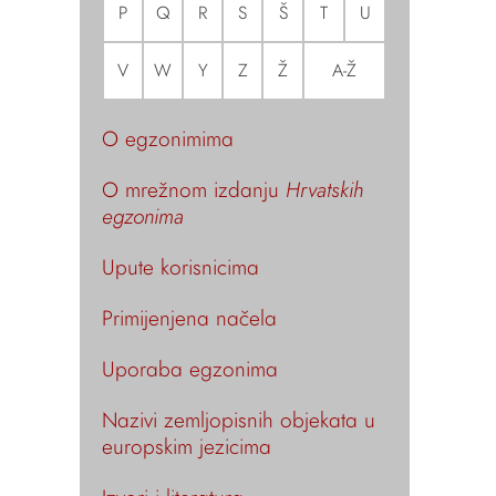
P
Q
R
S
Š
T
U
V
W
Y
Z
Ž
A-Ž
O egzonimima
O mrežnom izdanju
Hrvatskih
egzonima
Upute korisnicima
Primijenjena načela
Uporaba egzonima
Nazivi zemljopisnih objekata u
europskim jezicima