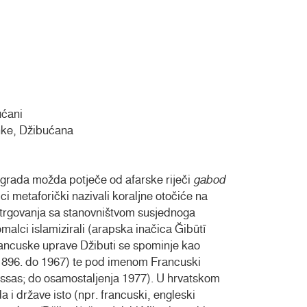
ućani
nke, Džibućana
 grada možda potječe od afarske riječi
gabod
ci metaforički nazivali koraljne otočiće na
a trgovanja sa stanovništvom susjednoga
malci islamizirali (arapska inačica Ğibūtī
francuske uprave Džibuti se spominje kao
1896. do 1967) te pod imenom Francuski
es Issas; do osamostaljenja 1977). U hrvatskom
 i države isto (npr. francuski, engleski