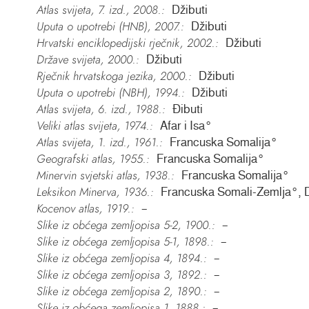
Atlas svijeta, 7. izd., 2008.:
Džibuti
Uputa o upotrebi (HNB), 2007.:
Džibuti
Hrvatski enciklopedijski rječnik, 2002.:
Džibuti
Države svijeta, 2000.:
Džibuti
Rječnik hrvatskoga jezika, 2000.:
Džibuti
Uputa o upotrebi (NBH), 1994.:
Džibuti
Atlas svijeta, 6. izd., 1988.:
Đibuti
Veliki atlas svijeta, 1974.:
Afar i Isa°
Atlas svijeta, 1. izd., 1961.:
Francuska Somalija°
Geografski atlas, 1955.:
Francuska Somalija°
Minervin svjetski atlas, 1938.:
Francuska Somalija°
Leksikon Minerva, 1936.:
Francuska Somali-Zemlja°, D
Kocenov atlas, 1919.:
–
Slike iz obćega zemljopisa 5-2, 1900.:
–
Slike iz obćega zemljopisa 5-1, 1898.:
–
Slike iz obćega zemljopisa 4, 1894.:
–
Slike iz obćega zemljopisa 3, 1892.:
–
Slike iz obćega zemljopisa 2, 1890.:
–
Slike iz obćega zemljopisa 1, 1888.:
–