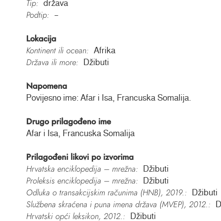
Tip:
država
Podtip:
–
Lokacija
Kontinent ili ocean:
Afrika
Država ili more:
Džibuti
Napomena
Povijesno ime: Afar i Isa, Francuska Somalija.
Drugo prilagođeno ime
Afar i Isa, Francuska Somalija
Prilagođeni likovi po izvorima
Hrvatska enciklopedija – mrežna:
Džibuti
Proleksis enciklopedija – mrežna:
Džibuti
Odluka o transakcijskim računima (HNB), 2019.:
Džibuti
Službena skraćena i puna imena država (MVEP), 2012.:
D
Hrvatski opći leksikon, 2012.:
Džibuti