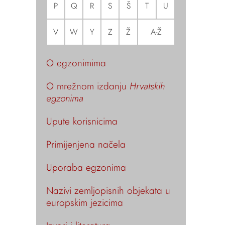
P
Q
R
S
Š
T
U
V
W
Y
Z
Ž
A-Ž
O egzonimima
O mrežnom izdanju
Hrvatskih
egzonima
Upute korisnicima
Primijenjena načela
Uporaba egzonima
Nazivi zemljopisnih objekata u
europskim jezicima