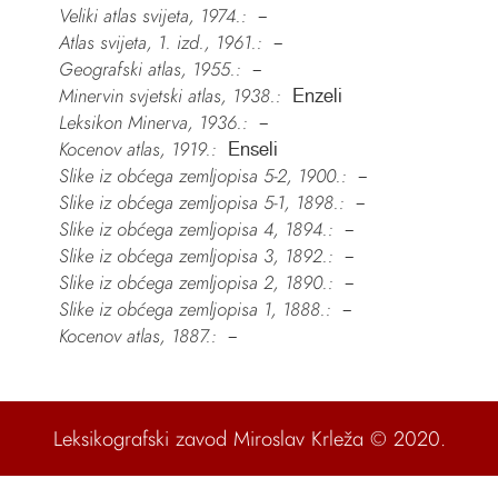
Veliki atlas svijeta, 1974.:
–
Atlas svijeta, 1. izd., 1961.:
–
Geografski atlas, 1955.:
–
Minervin svjetski atlas, 1938.:
Enzeli
Leksikon Minerva, 1936.:
–
Kocenov atlas, 1919.:
Enseli
Slike iz obćega zemljopisa 5-2, 1900.:
–
Slike iz obćega zemljopisa 5-1, 1898.:
–
Slike iz obćega zemljopisa 4, 1894.:
–
Slike iz obćega zemljopisa 3, 1892.:
–
Slike iz obćega zemljopisa 2, 1890.:
–
Slike iz obćega zemljopisa 1, 1888.:
–
Kocenov atlas, 1887.:
–
Leksikografski zavod Miroslav Krleža
© 2020.