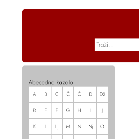
Abecedno kazalo
A
B
C
Č
Ć
D
Dž
Đ
E
F
G
H
I
J
K
L
Lj
M
N
Nj
O