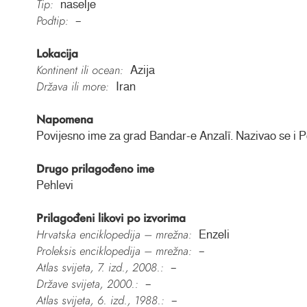
Tip:
naselje
Podtip:
–
Lokacija
Kontinent ili ocean:
Azija
Država ili more:
Iran
Napomena
Povijesno ime za grad Bandar-e Anzalī. Nazivao se i P
Drugo prilagođeno ime
Pehlevi
Prilagođeni likovi po izvorima
Hrvatska enciklopedija – mrežna:
Enzeli
Proleksis enciklopedija – mrežna:
–
Atlas svijeta, 7. izd., 2008.:
–
Države svijeta, 2000.:
–
Atlas svijeta, 6. izd., 1988.:
–