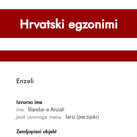
Hrvatski egzonimi
Enzeli
Izvorno ime
Ime:
Bandar-e Anzalī
Jezik izvornoga imena:
farsi (perzijski)
Zemljopisni objekt