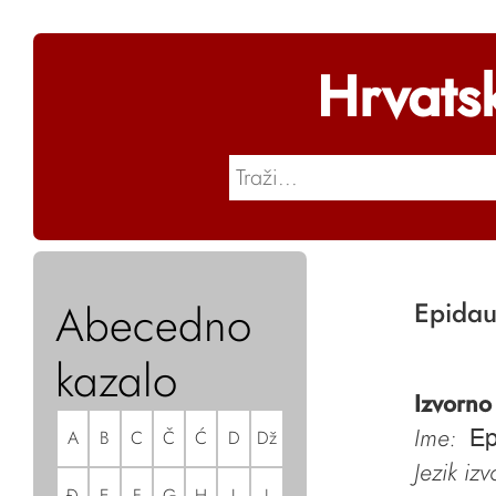
Hrvats
Abecedno
Epidau
kazalo
Izvorno
Ime:
A
B
C
Č
Ć
D
Dž
Ep
Jezik iz
Đ
E
F
G
H
I
J