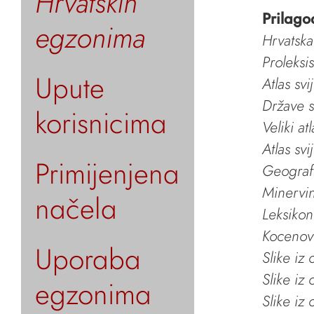
Hrvatskih
Prilago
egzonima
Hrvatska
Proleksi
Upute
Atlas svi
Države s
korisnicima
Veliki at
Atlas svi
Primijenjena
Geografs
Minervin 
načela
Leksikon
Kocenov 
Uporaba
Slike iz
Slike iz
egzonima
Slike iz