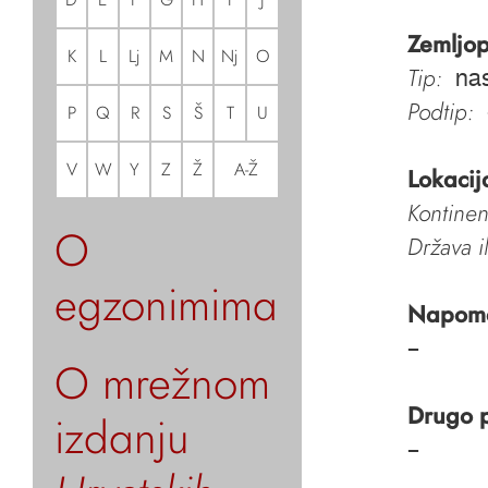
Zemljop
K
L
Lj
M
N
Nj
O
Tip:
nas
Podtip:
P
Q
R
S
Š
T
U
V
W
Y
Z
Ž
A-Ž
Lokacij
Kontinen
O
Država i
egzonimima
Napom
–
O mrežnom
Drugo 
izdanju
–