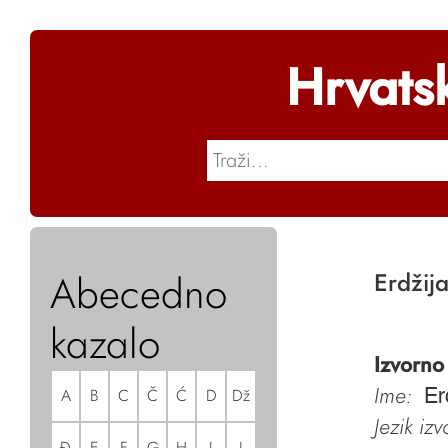
Hrvats
Abecedno
Erdžij
kazalo
Izvorno
Ime:
A
B
C
Č
Ć
D
Dž
Er
Jezik iz
Đ
E
F
G
H
I
J