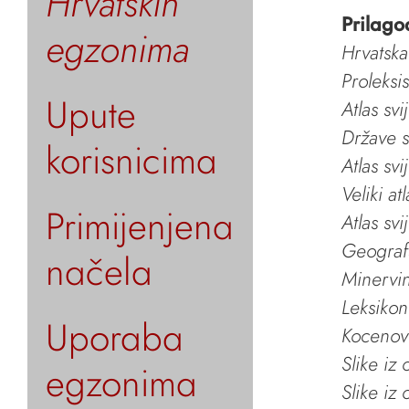
Hrvatskih
Prilago
egzonima
Hrvatska
Proleksi
Upute
Atlas svi
Države s
korisnicima
Atlas svi
Veliki at
Primijenjena
Atlas svi
Geografs
načela
Minervin 
Leksikon
Uporaba
Kocenov 
Slike iz
egzonima
Slike iz