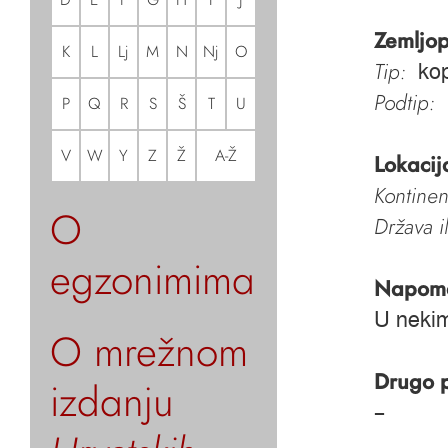
Zemljop
K
L
Lj
M
N
Nj
O
Tip:
kop
Podtip:
P
Q
R
S
Š
T
U
V
W
Y
Z
Ž
A-Ž
Lokacij
Kontinen
O
Država i
egzonimima
Napom
U nekim
O mrežnom
Drugo 
izdanju
–