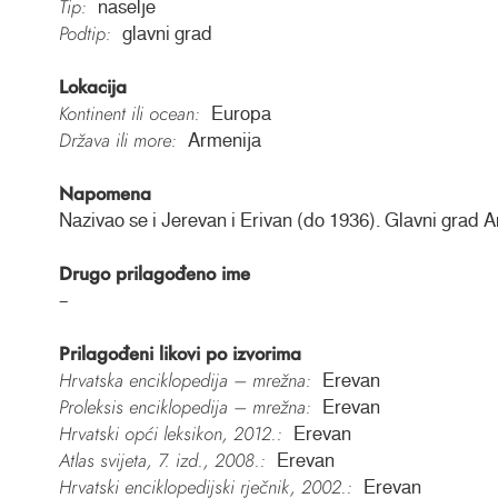
Tip:
naselje
Podtip:
glavni grad
Lokacija
Kontinent ili ocean:
Europa
Država ili more:
Armenija
Napomena
Nazivao se i Jerevan i Erivan (do 1936). Glavni grad A
Drugo prilagođeno ime
–
Prilagođeni likovi po izvorima
Hrvatska enciklopedija – mrežna:
Erevan
Proleksis enciklopedija – mrežna:
Erevan
Hrvatski opći leksikon, 2012.:
Erevan
Atlas svijeta, 7. izd., 2008.:
Erevan
Hrvatski enciklopedijski rječnik, 2002.:
Erevan