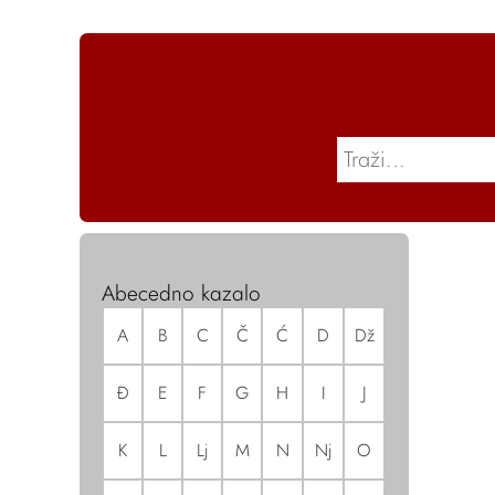
Abecedno kazalo
A
B
C
Č
Ć
D
Dž
Đ
E
F
G
H
I
J
K
L
Lj
M
N
Nj
O