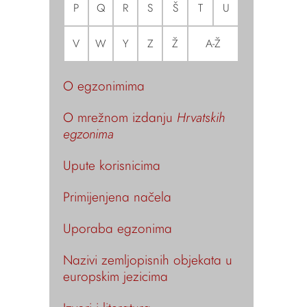
P
Q
R
S
Š
T
U
V
W
Y
Z
Ž
A-Ž
O egzonimima
O mrežnom izdanju
Hrvatskih
egzonima
Upute korisnicima
Primijenjena načela
Uporaba egzonima
Nazivi zemljopisnih objekata u
europskim jezicima