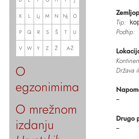
Zemljop
K
L
Lj
M
N
Nj
O
Tip:
kop
Podtip:
P
Q
R
S
Š
T
U
V
W
Y
Z
Ž
A-Ž
Lokacij
Kontinen
O
Država i
egzonimima
Napom
–
O mrežnom
Drugo 
izdanju
–