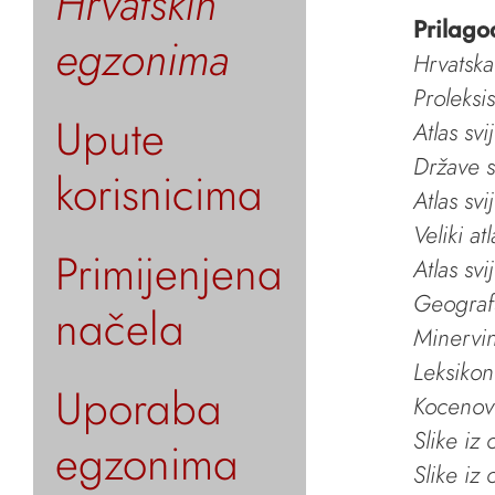
Hrvatskih
Prilago
egzonima
Hrvatska
Proleksi
Upute
Atlas svi
Države s
korisnicima
Atlas svi
Veliki at
Primijenjena
Atlas svi
Geografs
načela
Minervin 
Leksikon
Uporaba
Kocenov 
Slike iz
egzonima
Slike iz