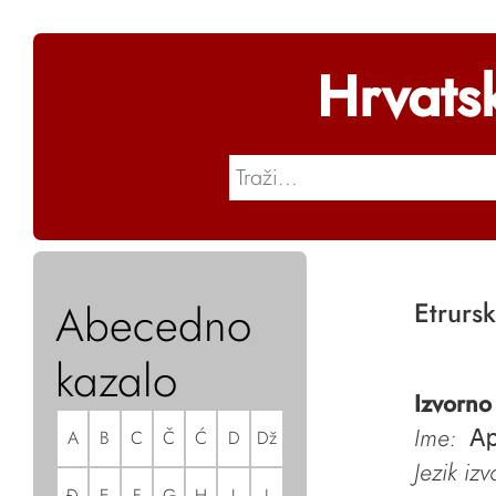
Hrvats
Abecedno
Etrursk
kazalo
Izvorno
Ime:
A
B
C
Č
Ć
D
Dž
Ap
Jezik iz
Đ
E
F
G
H
I
J