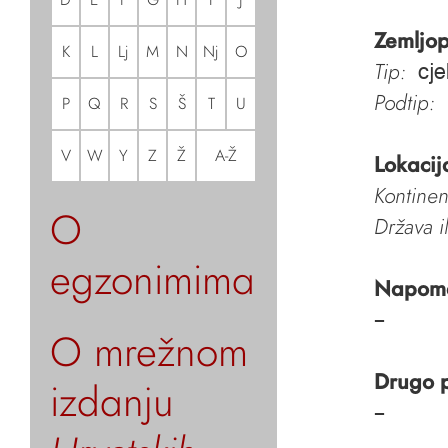
Zemljop
K
L
Lj
M
N
Nj
O
Tip:
cje
Podtip:
P
Q
R
S
Š
T
U
V
W
Y
Z
Ž
A-Ž
Lokacij
Kontinen
O
Država i
egzonimima
Napom
–
O mrežnom
Drugo 
izdanju
–