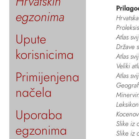
Hrvatskih
Prilago
egzonima
Hrvatska
Proleksi
Upute
Atlas svi
Države s
korisnicima
Atlas svi
Veliki at
Primijenjena
Atlas svi
Geografs
načela
Minervin 
Leksikon
Uporaba
Kocenov 
Slike iz
egzonima
Slike iz