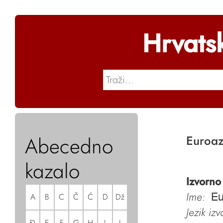
Hrvats
Abecedno
Euroaz
kazalo
Izvorno
Ime:
A
B
C
Č
Ć
D
Dž
Eu
Jezik iz
Đ
E
F
G
H
I
J