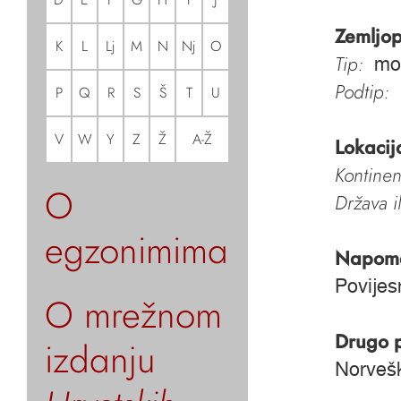
Zemljop
K
L
Lj
M
N
Nj
O
Tip:
mo
Podtip:
P
Q
R
S
Š
T
U
V
W
Y
Z
Ž
A-Ž
Lokacij
Kontinen
O
Država i
egzonimima
Napom
Povijes
O mrežnom
Drugo 
izdanju
Norveš