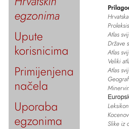
Hrvatskih
Prilago
egzonima
Hrvatska
Proleksi
Upute
Atlas svi
Države s
korisnicima
Atlas svi
Veliki at
Primijenjena
Atlas svi
Geografs
načela
Minervin 
Europs
Uporaba
Leksikon
Kocenov 
egzonima
Slike iz