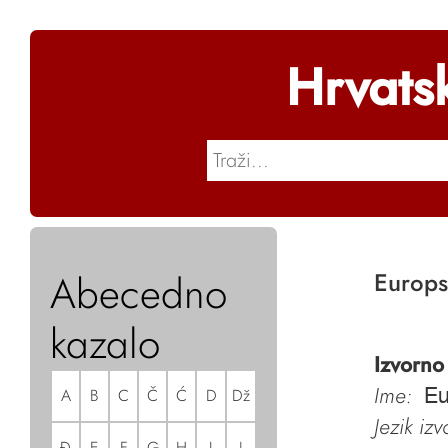
Hrvats
Abecedno
Europs
kazalo
Izvorno
Ime:
A
B
C
Č
Ć
D
Dž
Eu
Jezik iz
Đ
E
F
G
H
I
J