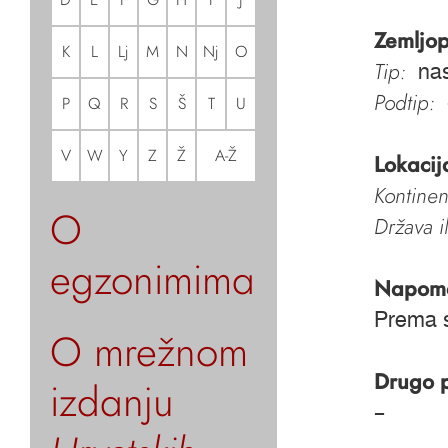
Zemljop
K
L
Lj
M
N
Nj
O
Tip:
nas
Podtip:
P
Q
R
S
Š
T
U
V
W
Y
Z
Ž
A-Ž
Lokacij
Kontinen
O
Država i
egzonimima
Napom
Prema s
O mrežnom
Drugo 
izdanju
–