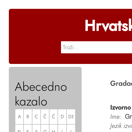
Hrvats
Abecedno
Grada
kazalo
Izvorno
Ime:
A
B
C
Č
Ć
D
Dž
Gr
Jezik iz
Đ
E
F
G
H
I
J