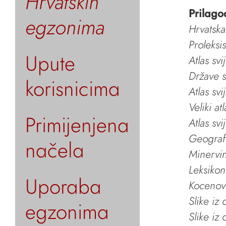
Hrvatskih
Prilago
egzonima
Hrvatska
Proleksi
Upute
Atlas svi
Države s
korisnicima
Atlas svi
Veliki at
Primijenjena
Atlas svi
Geografs
načela
Minervin 
Leksikon
Uporaba
Kocenov 
Slike iz
egzonima
Slike iz