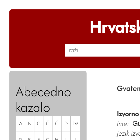
Hrvats
Abecedno
Gvatem
kazalo
Izvorno
Ime:
A
B
C
Č
Ć
D
Dž
Gu
Jezik iz
Đ
E
F
G
H
I
J