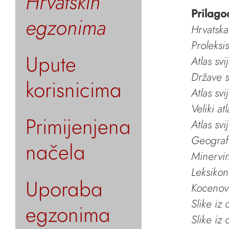
Hrvatskih
Prilago
egzonima
Hrvatska
Proleksi
Upute
Atlas svi
Države s
korisnicima
Atlas svi
Veliki at
Primijenjena
Atlas svi
Geografs
načela
Minervin 
Leksikon
Uporaba
Kocenov 
Slike iz
egzonima
Slike iz