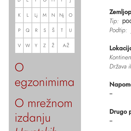
Zemljop
K
L
Lj
M
N
Nj
O
Tip:
pod
Podtip:
P
Q
R
S
Š
T
U
V
W
Y
Z
Ž
A-Ž
Lokacij
Kontinen
O
Država i
egzonimima
Napom
–
O mrežnom
Drugo 
izdanju
–