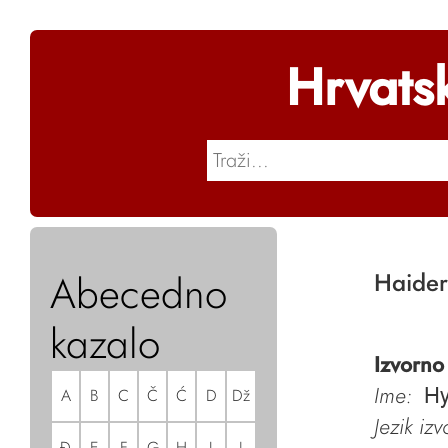
Hrvats
Abecedno
Haide
kazalo
Izvorno
Ime:
A
B
C
Č
Ć
D
Dž
Hy
Jezik iz
Đ
E
F
G
H
I
J