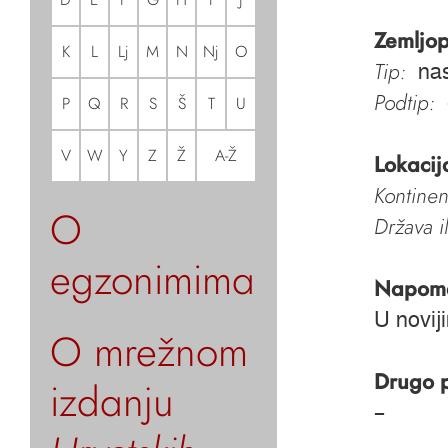
Zemljop
K
L
Lj
M
N
Nj
O
Tip:
nas
Podtip:
P
Q
R
S
Š
T
U
V
W
Y
Z
Ž
A-Ž
Lokacij
Kontinen
O
Država i
egzonimima
Napom
U novij
O mrežnom
Drugo 
izdanju
–