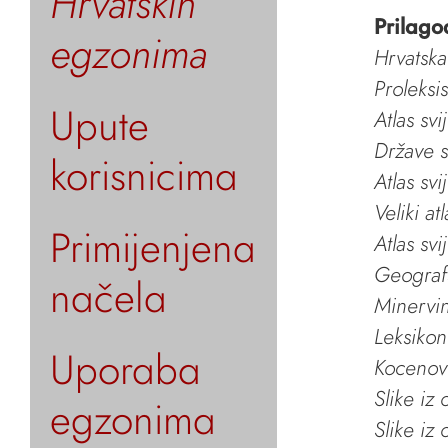
Hrvatskih
Prilago
egzonima
Hrvatska
Proleksi
Upute
Atlas svi
Države s
korisnicima
Atlas svi
Veliki at
Primijenjena
Atlas svi
Geografs
načela
Minervin 
Leksikon
Uporaba
Kocenov 
Slike iz
egzonima
Slike iz