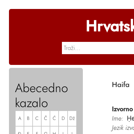
Hrvats
Abecedno
Haifa
kazalo
Izvorno
Ime:
A
B
C
Č
Ć
D
Dž
Ḥe
Jezik iz
Đ
E
F
G
H
I
J