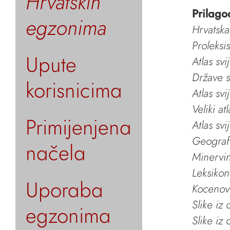
Hrvatskih
Prilago
egzonima
Hrvatska
Proleksi
Upute
Atlas svi
Države s
korisnicima
Atlas svi
Veliki at
Primijenjena
Atlas svi
Geografs
načela
Minervin 
Leksikon
Uporaba
Kocenov 
Slike iz
egzonima
Slike iz