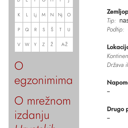
Zemljop
K
L
Lj
M
N
Nj
O
Tip:
nas
Podtip:
P
Q
R
S
Š
T
U
V
W
Y
Z
Ž
A-Ž
Lokacij
Kontinen
O
Država i
egzonimima
Napom
–
O mrežnom
Drugo 
izdanju
–