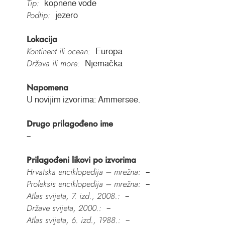
Tip:
kopnene vode
Podtip:
jezero
Lokacija
Kontinent ili ocean:
Europa
Država ili more:
Njemačka
Napomena
U novijim izvorima: Ammersee.
Drugo prilagođeno ime
–
Prilagođeni likovi po izvorima
Hrvatska enciklopedija – mrežna:
–
Proleksis enciklopedija – mrežna:
–
Atlas svijeta, 7. izd., 2008.:
–
Države svijeta, 2000.:
–
Atlas svijeta, 6. izd., 1988.:
–