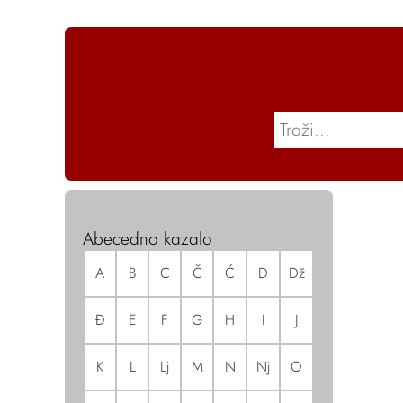
Abecedno kazalo
A
B
C
Č
Ć
D
Dž
Đ
E
F
G
H
I
J
K
L
Lj
M
N
Nj
O