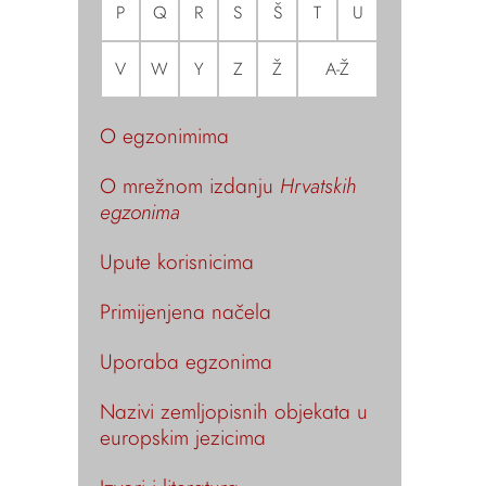
P
Q
R
S
Š
T
U
V
W
Y
Z
Ž
A-Ž
O egzonimima
O mrežnom izdanju
Hrvatskih
egzonima
Upute korisnicima
Primijenjena načela
Uporaba egzonima
Nazivi zemljopisnih objekata u
europskim jezicima