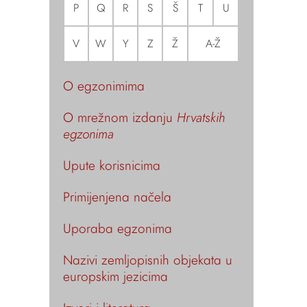
P
Q
R
S
Š
T
U
V
W
Y
Z
Ž
A-Ž
O egzonimima
O mrežnom izdanju
Hrvatskih
egzonima
Upute korisnicima
Primijenjena načela
Uporaba egzonima
Nazivi zemljopisnih objekata u
europskim jezicima