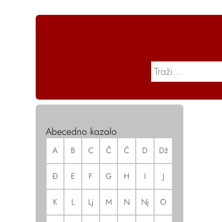
Abecedno kazalo
A
B
C
Č
Ć
D
Dž
Đ
E
F
G
H
I
J
K
L
Lj
M
N
Nj
O