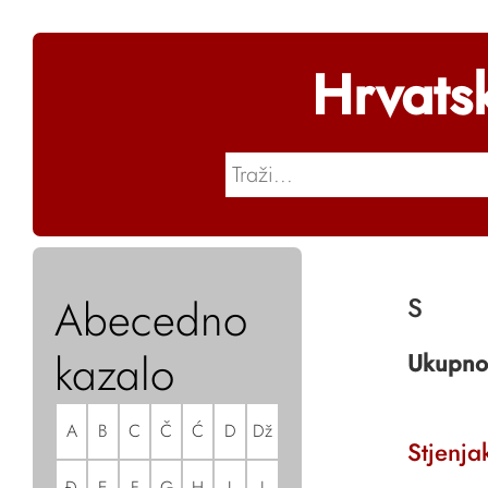
Hrvats
Abecedno
S
kazalo
Ukupno
A
B
C
Č
Ć
D
Dž
Stjenja
Đ
E
F
G
H
I
J