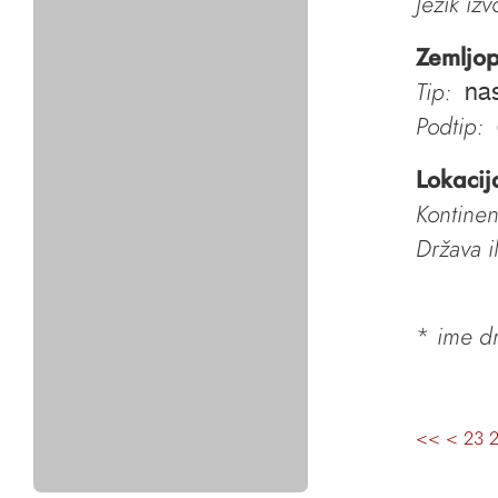
Jezik iz
Zemljop
Tip:
nas
Podtip:
Lokacij
Kontinen
Država i
*
ime dr
<<
<
23