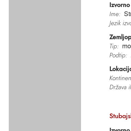
Izvorno
Ime:
St
Jezik iz
Zemljop
Tip:
mo
Podtip:
Lokacij
Kontinen
Država i
Stubajs
Izvorno