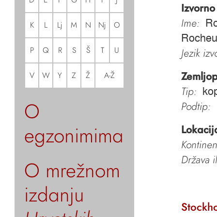
Izvorno
Ime:
Ro
K
L
Lj
M
N
Nj
O
Rocheu
P
Q
R
S
Š
T
U
Jezik iz
Zemljop
V
W
Y
Z
Ž
A-Ž
Tip:
kop
O
Podtip:
egzonimima
Lokacij
Kontinen
Država i
O mrežnom
izdanju
Stockh