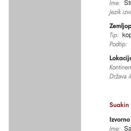
Ime:
St
Jezik iz
Zemljop
Tip:
kop
Podtip:
Lokacij
Kontinen
Država i
Suakin
Izvorno
Ime:
Sa