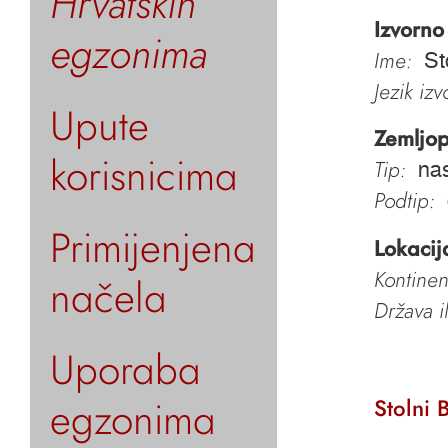
Hrvatskih
Izvorno
egzonima
Ime:
St
Jezik iz
Upute
Zemljop
korisnicima
Tip:
nas
Podtip:
Primijenjena
Lokacij
Kontinen
načela
Država i
Uporaba
egzonima
Stolni 