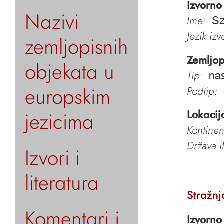
Izvorno
Nazivi
Ime:
Sz
Jezik iz
zemljopisnih
Zemljop
objekata u
Tip:
nas
europskim
Podtip:
jezicima
Lokacij
Kontinen
Država i
Izvori i
literatura
Stražnj
Komentari i
Izvorno