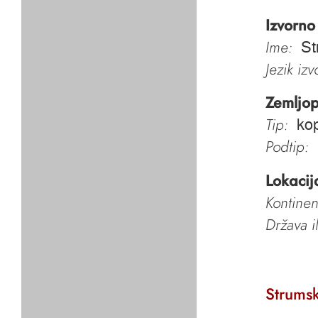
Izvorno
Ime:
St
Jezik iz
Zemljop
Tip:
ko
Podtip:
Lokacij
Kontinen
Država i
Strumsk