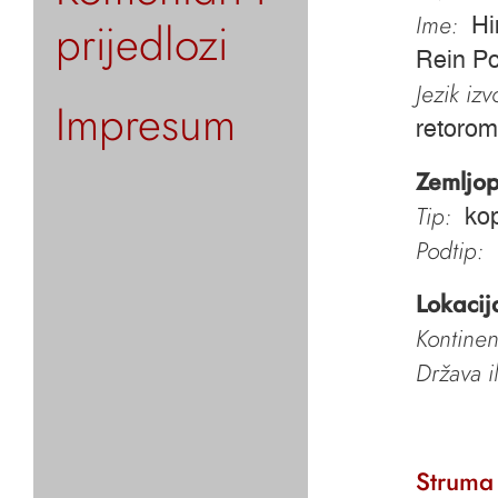
Ime:
prijedlozi
Hi
Rein Po
Jezik iz
Impresum
retorom
Zemljop
Tip:
ko
Podtip:
Lokacij
Kontinen
Država i
Struma