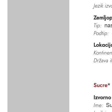
Jezik iz
Zemljop
Tip:
nas
Podtip:
Lokacij
Kontinen
Država i
Sucre
*
Izvorno
Ime:
Su