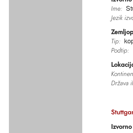
Ime:
St
Jezik iz
Zemljop
Tip:
kop
Podtip:
Lokacij
Kontinen
Država i
Stuttga
Izvorno