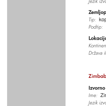
Jezik iz
Zemljop
Tip:
kop
Podtip:
Lokacij
Kontinen
Država i
Zimbab
Izvorno
Ime:
Z
Jezik iz