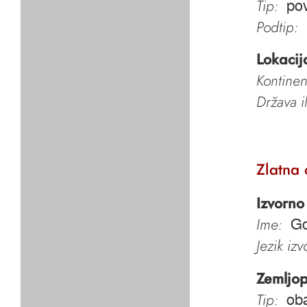
Tip:
pov
Podtip:
Lokacij
Kontinen
Država i
Zlatna
Izvorno
Ime:
Go
Jezik iz
Zemljop
Tip:
oba