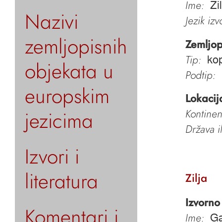
Ime:
Zi
Nazivi
Jezik iz
zemljopisnih
Zemljop
Tip:
kop
objekata u
Podtip:
europskim
Lokacij
jezicima
Kontinen
Država i
Izvori i
literatura
Zilja
Izvorno
Komentari i
Ime:
Ga