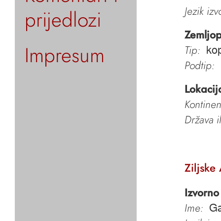
Jezik iz
prijedlozi
Zemljop
Impresum
Tip:
ko
Podtip:
Lokacij
Kontinen
Država i
Ziljske
Izvorno
Ime:
Ga