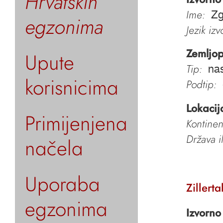
Hrvatskih
Ime:
Zg
egzonima
Jezik iz
Zemljop
Upute
Tip:
nas
korisnicima
Podtip:
Lokacij
Primijenjena
Kontinen
Država i
načela
Uporaba
Zillert
egzonima
Izvorno