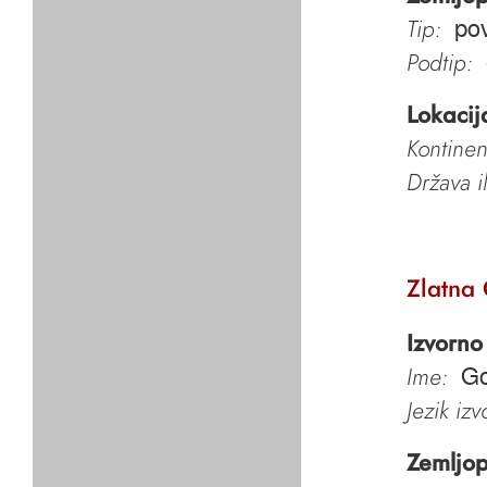
Tip:
po
Podtip:
Lokacij
Kontinen
Država i
Zlatna
Izvorno
Ime:
Go
Jezik iz
Zemljop