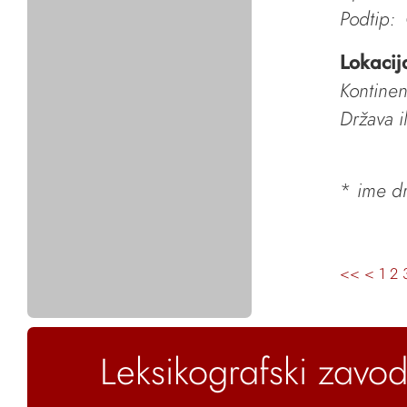
Podtip:
Lokacij
Kontinen
Država i
*
ime dr
<<
<
1
2
Leksikografski zavod