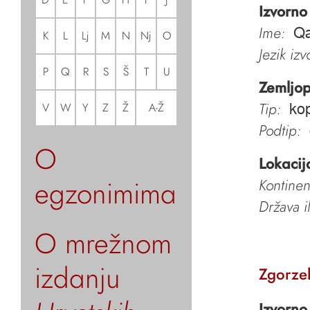
Izvorno
Ime:
Qa
K
L
Lj
M
N
Nj
O
Jezik iz
P
Q
R
S
Š
T
U
Zemljop
Tip:
V
W
Y
Z
Ž
A-Ž
kop
Podtip:
O
Lokacij
egzonimima
Kontinen
Država i
O mrežnom
izdanju
Zgorzel
Izvorno