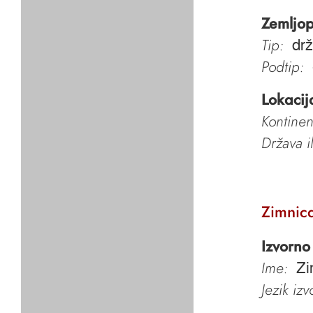
Zemljop
Tip:
dr
Podtip:
Lokacij
Kontinen
Država i
Zimnic
Izvorno
Ime:
Zi
Jezik iz