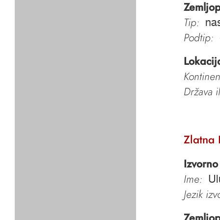
Zemljop
Tip:
nas
Podtip:
Lokacij
Kontinen
Država i
Zlatna
Izvorno
Ime:
Ul
Jezik iz
Zemljop