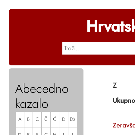
Hrvats
Abecedno
Z
kazalo
Ukupno
A
B
C
Č
Ć
D
Dž
Zeravš
Đ
E
F
G
H
I
J