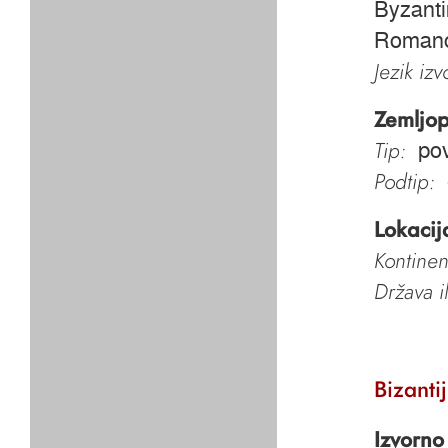
Byzant
Romano
Jezik iz
Zemljop
Tip:
po
Podtip:
Lokacij
Kontinen
Država i
Bizantij
Izvorno