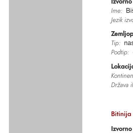
Izvorno
Ime:
Bi
Jezik iz
Zemljop
Tip:
nas
Podtip:
Lokacij
Kontinen
Država i
Bitinija
Izvorno