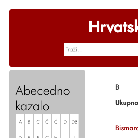
Hrvats
Abecedno
B
kazalo
Ukupno
A
B
C
Č
Ć
D
Dž
Bismar
Đ
E
F
G
H
I
J