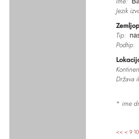
Ime:
Ba
Jezik iz
Zemljop
Tip:
nas
Podtip:
Lokacij
Kontinen
Država i
*
ime dr
<<
<
9
10