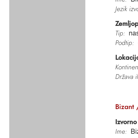
Jezik iz
Zemljop
Tip:
nas
Podtip:
Lokacij
Kontinen
Država i
Bizant 
Izvorno
Ime:
Bi