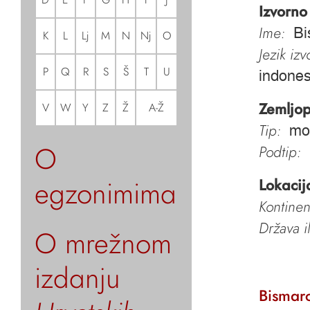
Izvorno
Ime:
Bi
K
L
Lj
M
N
Nj
O
Jezik iz
P
Q
R
S
Š
T
U
indones
Zemljop
V
W
Y
Z
Ž
A-Ž
Tip:
mo
O
Podtip:
egzonimima
Lokacij
Kontinen
Država i
O mrežnom
izdanju
Bismarc