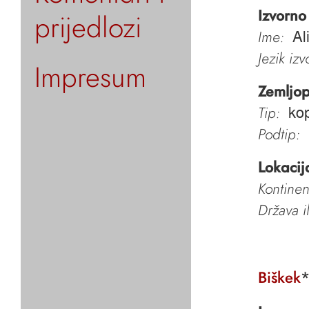
Izvorno
prijedlozi
Ime:
Al
Jezik iz
Impresum
Zemljop
Tip:
ko
Podtip:
Lokacij
Kontinen
Država i
Biškek