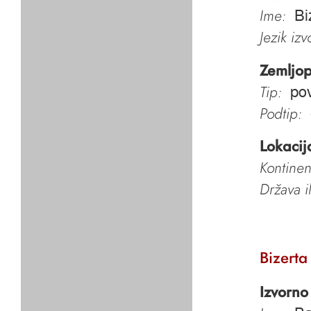
Ime:
Bi
Jezik iz
Zemljop
Tip:
pov
Podtip:
Lokacij
Kontinen
Država i
Bizerta
Izvorno