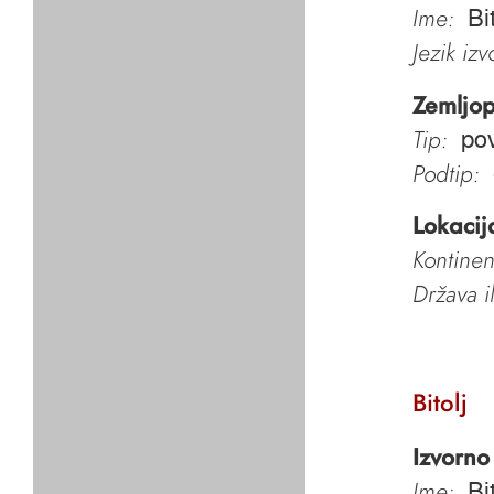
Ime:
Bi
Jezik iz
Zemljop
Tip:
pov
Podtip:
Lokacij
Kontinen
Država i
Bitolj
Izvorno
Ime:
Bi