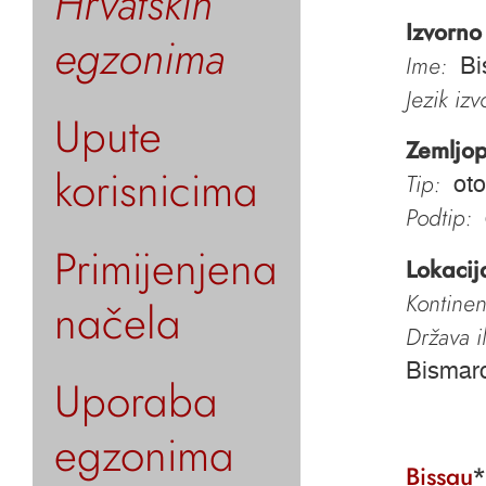
Hrvatskih
Izvorno
egzonima
Ime:
Bi
Jezik iz
Upute
Zemljop
korisnicima
Tip:
oto
Podtip:
Primijenjena
Lokacij
Kontinen
načela
Država i
Bismar
Uporaba
egzonima
Bissau
*