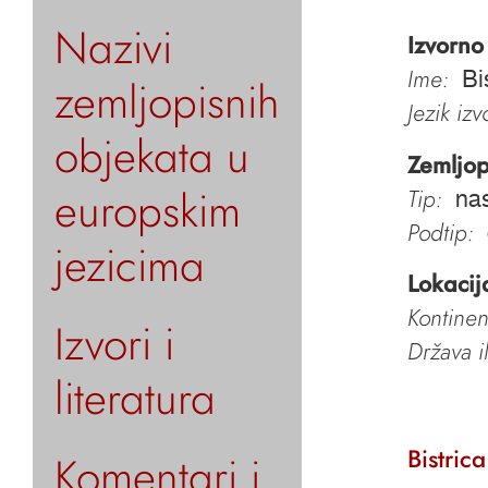
Nazivi
Izvorno
Ime:
Bi
zemljopisnih
Jezik iz
objekata u
Zemljop
europskim
Tip:
nas
Podtip:
jezicima
Lokacij
Kontinen
Izvori i
Država i
literatura
Bistrica
Komentari i