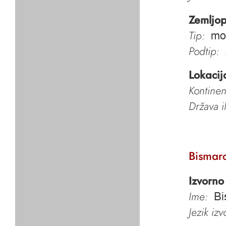
Zemljop
Tip:
mo
Podtip:
Lokacij
Kontinen
Država i
Bismar
Izvorno
Ime:
Bi
Jezik iz