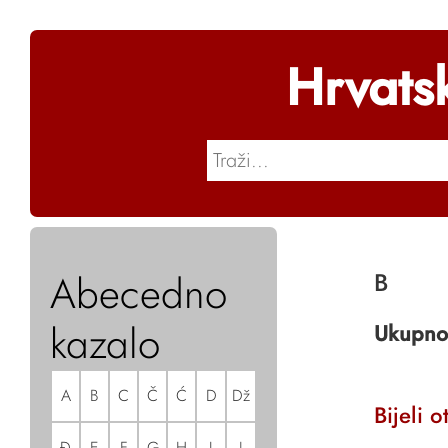
Hrvats
Abecedno
B
kazalo
Ukupno
A
B
C
Č
Ć
D
Dž
Bijeli o
Đ
E
F
G
H
I
J