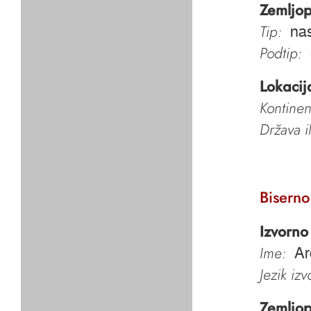
Zemljop
Tip:
nas
Podtip:
Lokacij
Kontinen
Država i
Biserno
Izvorno
Ime:
Ar
Jezik iz
Zemljop