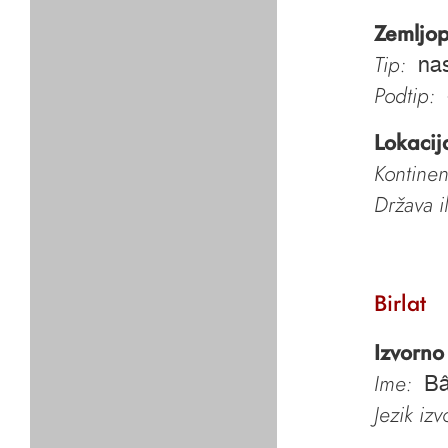
Zemljop
Tip:
nas
Podtip:
Lokacij
Kontinen
Država i
Birlat
Izvorno
Ime:
Bâ
Jezik iz