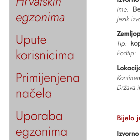
Hrvatskih
Ime:
Be
egzonima
Jezik iz
Zemljop
Upute
Tip:
ko
korisnicima
Podtip:
Lokacij
Primijenjena
Kontinen
Država i
načela
Uporaba
Bijelo 
egzonima
Izvorno