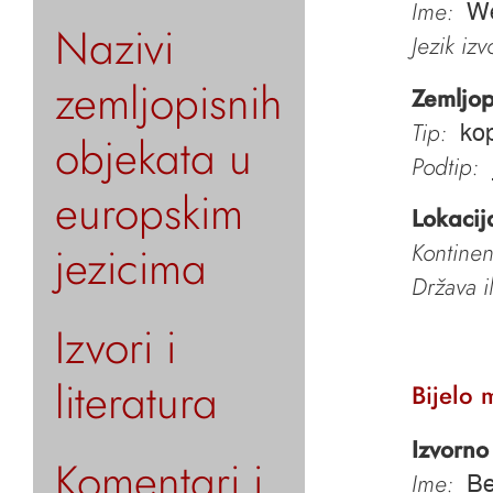
Ime:
We
Nazivi
Jezik iz
zemljopisnih
Zemljop
Tip:
ko
objekata u
Podtip:
europskim
Lokacij
jezicima
Kontinen
Država i
Izvori i
literatura
Bijelo 
Izvorno
Komentari i
Ime:
Be