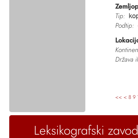
Zemljop
Tip:
kop
Podtip:
Lokacij
Kontinen
Država i
<<
<
8
9
Leksikografski zavod