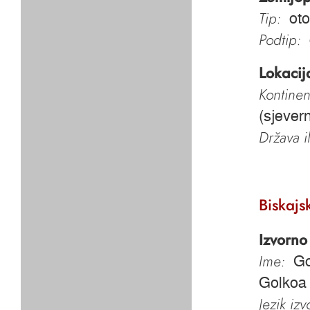
Tip:
oto
Podtip:
Lokacij
Kontinen
(sjevern
Država i
Biskajs
Izvorno
Ime:
Go
Golkoa
Jezik iz