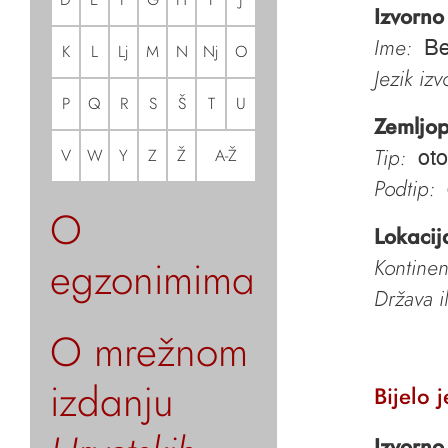
Izvorno
Ime:
Be
K
L
Lj
M
N
Nj
O
Jezik iz
P
Q
R
S
Š
T
U
Zemljop
Tip:
V
W
Y
Z
Ž
A-Ž
oto
Podtip:
O
Lokacij
egzonimima
Kontinen
Država i
O mrežnom
izdanju
Bijelo 
Izvorno