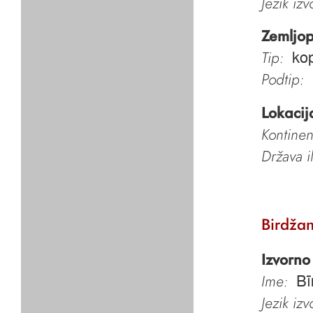
Jezik iz
Zemljop
Tip:
kop
Podtip:
Lokacij
Kontinen
Država i
Birdža
Izvorno
Ime:
Bī
Jezik iz