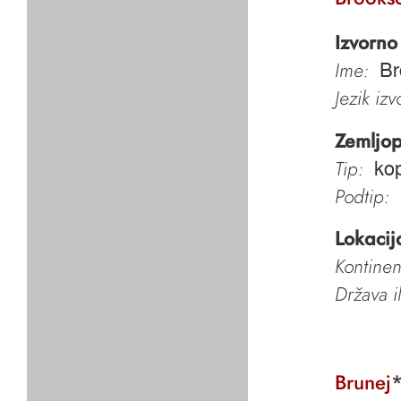
Izvorno
Ime:
Br
Jezik iz
Zemljop
Tip:
kop
Podtip:
Lokacij
Kontinen
Država i
Brunej