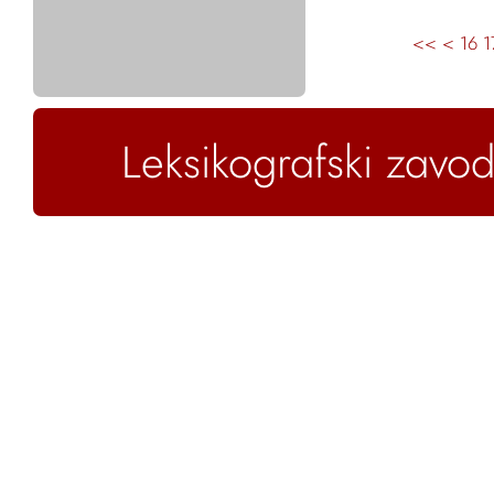
<<
<
16
1
Leksikografski zavod