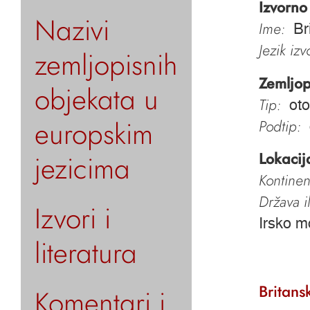
Izvorno
Nazivi
Ime:
Br
Jezik iz
zemljopisnih
Zemljop
objekata u
Tip:
oto
europskim
Podtip:
jezicima
Lokacij
Kontinen
Država i
Izvori i
Irsko m
literatura
Britans
Komentari i