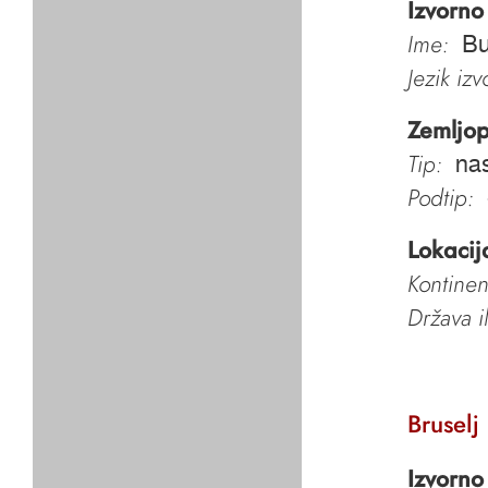
Izvorno
Ime:
Bu
Jezik iz
Zemljop
Tip:
nas
Podtip:
Lokacij
Kontinen
Država i
Bruselj
Izvorno