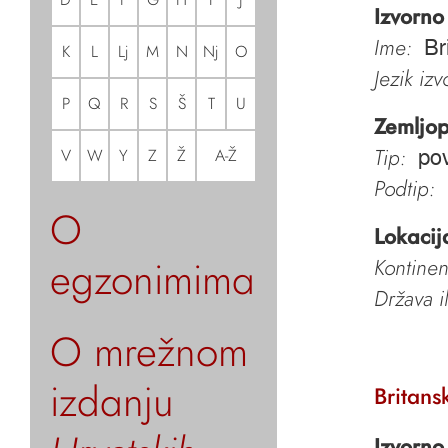
Izvorno
Ime:
Br
K
L
Lj
M
N
Nj
O
Jezik iz
P
Q
R
S
Š
T
U
Zemljop
Tip:
V
W
Y
Z
Ž
A-Ž
pov
Podtip:
O
Lokacij
egzonimima
Kontinen
Država i
O mrežnom
izdanju
Britans
Izvorno