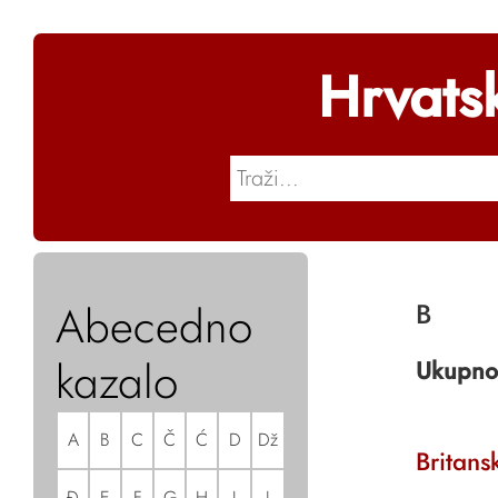
Hrvats
Abecedno
B
kazalo
Ukupno
A
B
C
Č
Ć
D
Dž
Britans
Đ
E
F
G
H
I
J