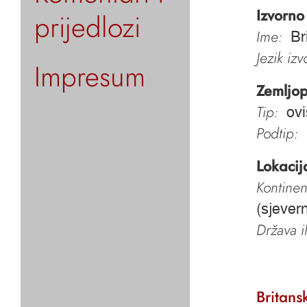
Izvorno
prijedlozi
Ime:
Br
Jezik iz
Impresum
Zemljop
Tip:
ov
Podtip:
Lokacij
Kontinen
(sjevern
Država i
Britans