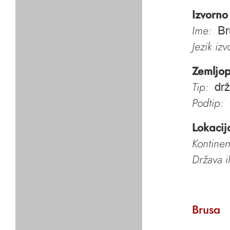
Izvorno
Ime:
Br
Jezik iz
Zemljop
Tip:
dr
Podtip:
Lokacij
Kontinen
Država i
Brusa