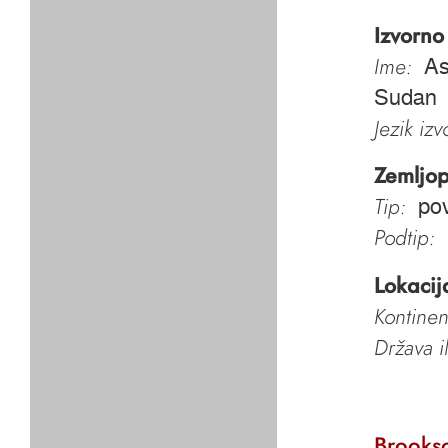
Izvorno
Ime:
As
Sudan
Jezik iz
Zemljop
Tip:
pov
Podtip:
Lokacij
Kontinen
Država i
Brooks