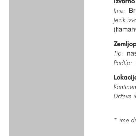
Izvorno
Ime:
Br
Jezik iz
(flaman
Zemljop
Tip:
nas
Podtip:
Lokacij
Kontinen
Država i
*
ime dr