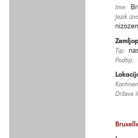
Ime:
Br
Jezik iz
nizozem
Zemljop
Tip:
nas
Podtip:
Lokacij
Kontinen
Država i
Bruxell