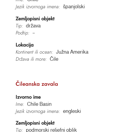
Jezik izvornoga imena:
španjolski
Zemljopisni objekt
Tip:
država
Podtip:
–
Lokacija
Kontinent ili ocean:
Južna Amerika
Država ili more:
Čile
Čileanska zavala
Izvorno ime
Ime:
Chile Basin
Jezik izvornoga imena:
engleski
Zemljopisni objekt
Tip:
podmorski reljefni oblik