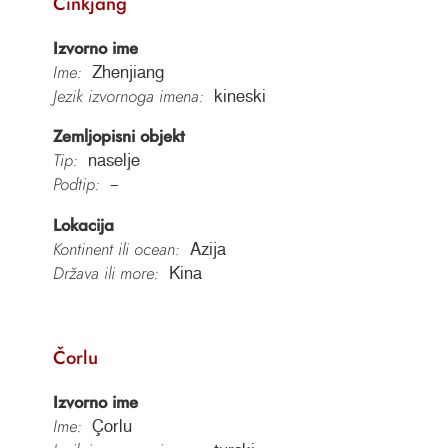
Činkjang
Izvorno ime
Ime:
Zhenjiang
Jezik izvornoga imena:
kineski
Zemljopisni objekt
Tip:
naselje
Podtip:
–
Lokacija
Kontinent ili ocean:
Azija
Država ili more:
Kina
Čorlu
Izvorno ime
Ime:
Çorlu