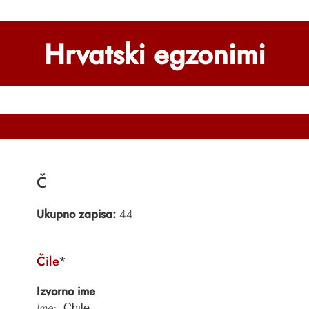
Hrvatski egzonimi
Č
Ukupno zapisa:
44
Čile
*
Izvorno ime
Ime:
Chile