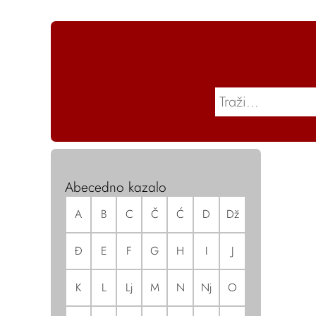
Abecedno kazalo
A
B
C
Č
Ć
D
Dž
Đ
E
F
G
H
I
J
K
L
Lj
M
N
Nj
O