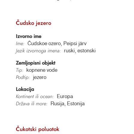
Čudsko jezero
Izvorno ime
Ime:
Čudskoe ozero, Peipsi järv
Jezik izvornoga imena:
ruski, estonski
Zemljopisni objekt
Tip:
kopnene vode
Podtip:
jezero
Lokacija
Kontinent ili ocean:
Europa
Država ili more:
Rusija, Estonija
Čukotski poluotok