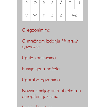
P
Q
R
S
Š
T
U
V
W
Y
Z
Ž
A-Ž
O egzonimima
O mrežnom izdanju
Hrvatskih
egzonima
Upute korisnicima
Primijenjena načela
Uporaba egzonima
Nazivi zemljopisnih objekata u
europskim jezicima