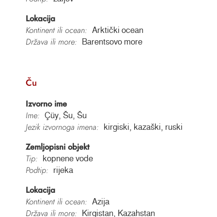
Lokacija
Kontinent ili ocean:
Arktički ocean
Država ili more:
Barentsovo more
Ču
Izvorno ime
Ime:
Çüy, Šu, Šu
Jezik izvornoga imena:
kirgiski, kazaški, ruski
Zemljopisni objekt
Tip:
kopnene vode
Podtip:
rijeka
Lokacija
Kontinent ili ocean:
Azija
Država ili more:
Kirgistan, Kazahstan