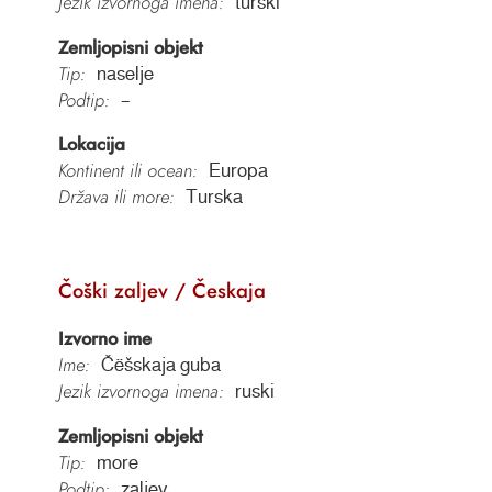
Jezik izvornoga imena:
turski
Zemljopisni objekt
Tip:
naselje
Podtip:
–
Lokacija
Kontinent ili ocean:
Europa
Država ili more:
Turska
Čoški zaljev / Českaja
Izvorno ime
Ime:
Čёšskaja guba
Jezik izvornoga imena:
ruski
Zemljopisni objekt
Tip:
more
Podtip:
zaljev