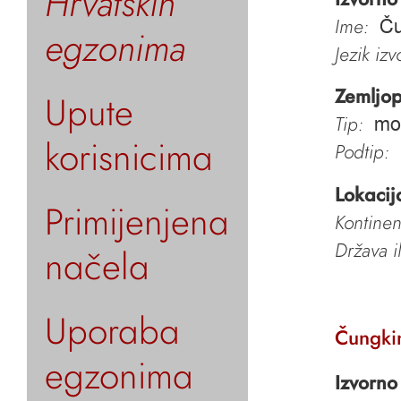
Hrvatskih
Ime:
Ču
egzonima
Jezik iz
Zemljop
Upute
Tip:
mo
korisnicima
Podtip:
Lokacij
Primijenjena
Kontinen
Država i
načela
Uporaba
Čungki
egzonima
Izvorno