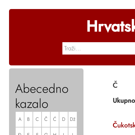
Hrvats
Abecedno
Č
kazalo
Ukupno
A
B
C
Č
Ć
D
Dž
Čukots
Đ
E
F
G
H
I
J