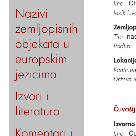
Ime:
Ch
Nazivi
Jezik iz
zemljopisnih
Zemljop
Tip:
nas
objekata u
Podtip:
europskim
Lokacij
jezicima
Kontinen
Država i
Izvori i
literatura
Čuvaši
Izvorno
Komentari i
Ime:
Ču