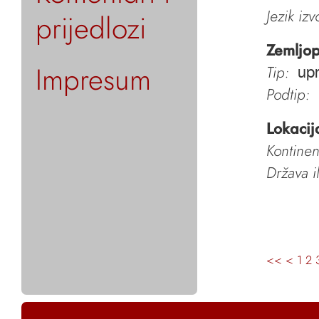
Jezik iz
prijedlozi
Zemljop
Impresum
Tip:
upr
Podtip:
Lokacij
Kontinen
Država i
<<
<
1
2