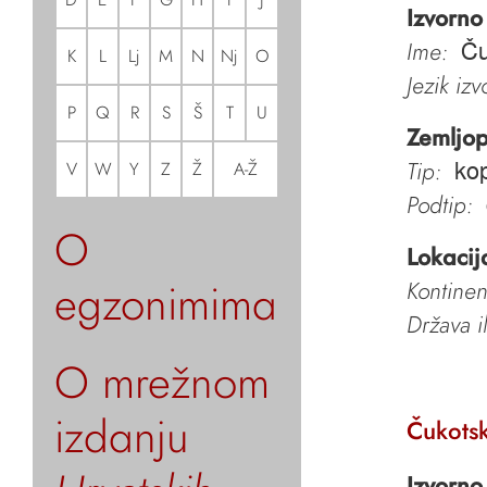
Izvorno
Ime:
Ču
K
L
Lj
M
N
Nj
O
Jezik iz
P
Q
R
S
Š
T
U
Zemljop
Tip:
V
W
Y
Z
Ž
A-Ž
kop
Podtip:
O
Lokacij
egzonimima
Kontinen
Država i
O mrežnom
izdanju
Čukots
Izvorno