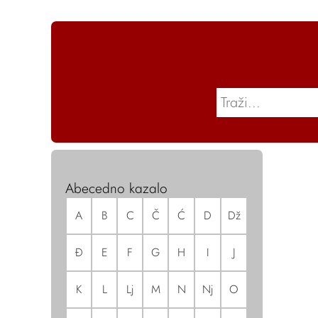
Abecedno kazalo
A
B
C
Č
Ć
D
Dž
Đ
E
F
G
H
I
J
K
L
Lj
M
N
Nj
O