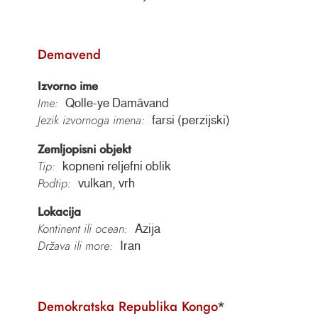
Demavend
Izvorno ime
Ime:
Qolle-ye Damāvand
Jezik izvornoga imena:
farsi (perzijski)
Zemljopisni objekt
Tip:
kopneni reljefni oblik
Podtip:
vulkan, vrh
Lokacija
Kontinent ili ocean:
Azija
Država ili more:
Iran
Demokratska Republika Kongo
*