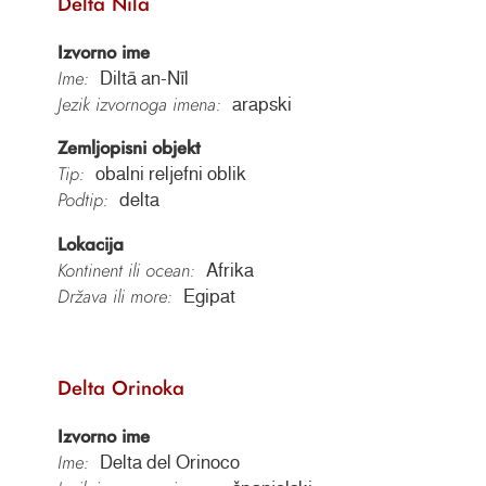
Delta Nila
Izvorno ime
Ime:
Diltā an-Nīl
Jezik izvornoga imena:
arapski
Zemljopisni objekt
Tip:
obalni reljefni oblik
Podtip:
delta
Lokacija
Kontinent ili ocean:
Afrika
Država ili more:
Egipat
Delta Orinoka
Izvorno ime
Ime:
Delta del Orinoco