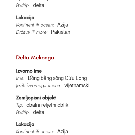
Podtip:
delta
Lokacija
Kontinent ili ocean:
Azija
Država ili more:
Pakistan
Delta Mekonga
Izvorno ime
Ime:
Dồng bằng sông Cửu Long
Jezik izvornoga imena:
vijetnamski
Zemljopisni objekt
Tip:
obalni reljefni oblik
Podtip:
delta
Lokacija
Kontinent ili ocean:
Azija