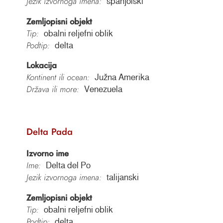
Jezik izvornoga imena:
španjolski
Zemljopisni objekt
Tip:
obalni reljefni oblik
Podtip:
delta
Lokacija
Kontinent ili ocean:
Južna Amerika
Država ili more:
Venezuela
Delta Pada
Izvorno ime
Ime:
Delta del Po
Jezik izvornoga imena:
talijanski
Zemljopisni objekt
Tip:
obalni reljefni oblik
Podtip:
delta