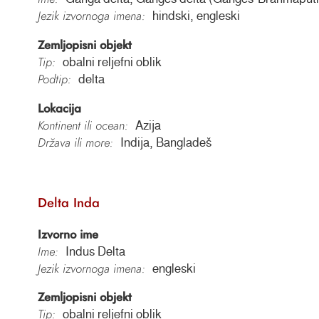
Jezik izvornoga imena:
hindski, engleski
Zemljopisni objekt
Tip:
obalni reljefni oblik
Podtip:
delta
Lokacija
Kontinent ili ocean:
Azija
Država ili more:
Indija, Bangladeš
Delta Inda
Izvorno ime
Ime:
Indus Delta
Jezik izvornoga imena:
engleski
Zemljopisni objekt
Tip:
obalni reljefni oblik