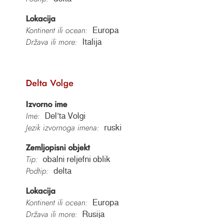
Lokacija
Kontinent ili ocean:
Europa
Država ili more:
Italija
Delta Volge
Izvorno ime
Ime:
Delʼta Volgi
Jezik izvornoga imena:
ruski
Zemljopisni objekt
Tip:
obalni reljefni oblik
Podtip:
delta
Lokacija
Kontinent ili ocean:
Europa
Država ili more:
Rusija