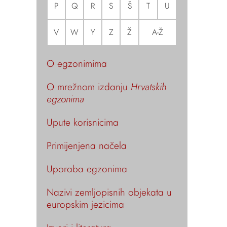
P
Q
R
S
Š
T
U
V
W
Y
Z
Ž
A-Ž
O egzonimima
O mrežnom izdanju
Hrvatskih
egzonima
Upute korisnicima
Primijenjena načela
Uporaba egzonima
Nazivi zemljopisnih objekata u
europskim jezicima