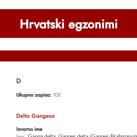
Hrvatski egzonimi
D
Ukupno zapisa:
108
Delta Gangesa
Izvorno ime
Ime:
Ganga delta, Ganges delta (Ganges-Brahmaputr