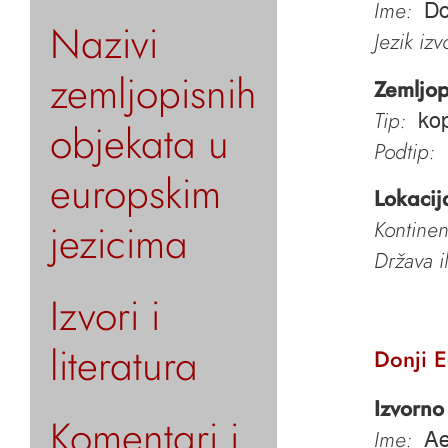
Ime:
Do
Nazivi
Jezik iz
zemljopisnih
Zemljop
Tip:
kop
objekata u
Podtip:
europskim
Lokacij
jezicima
Kontinen
Država i
Izvori i
literatura
Donji E
Izvorno
Komentari i
Ime:
Ae