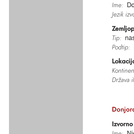
Ime:
Do
Jezik iz
Zemljop
Tip:
nas
Podtip:
Lokacij
Kontinen
Država i
Donjora
Izvorno
Ime:
Ni