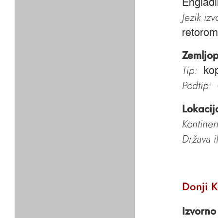
Engiad
Jezik iz
retorom
Zemljop
Tip:
kop
Podtip:
Lokacij
Kontinen
Država i
Donji K
Izvorno