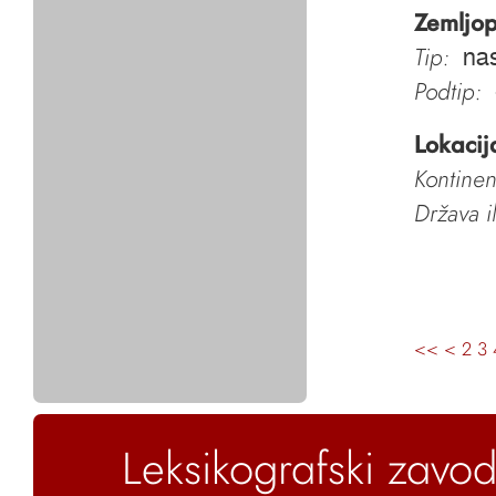
Zemljop
Tip:
nas
Podtip:
Lokacij
Kontinen
Država i
<<
<
2
3
Leksikografski zavod