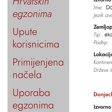
Hrvatskih
Ime:
Do
egzonima
Jezik iz
Zemljop
Upute
Tip:
ek
korisnicima
Podtip:
Lokacij
Primijenjena
Kontinen
Država i
načela
Uporaba
Donjec
egzonima
Izvorno