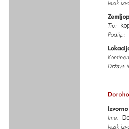
Jezik iz
Zemljop
Tip:
ko
Podtip:
Lokacij
Kontinen
Država i
Doroho
Izvorno
Ime:
Do
Jezik iz