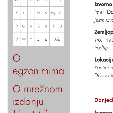
Izvorno
Ime:
Do
K
L
Lj
M
N
Nj
O
Jezik iz
P
Q
R
S
Š
T
U
Zemljop
Tip:
V
W
Y
Z
Ž
A-Ž
nas
Podtip:
O
Lokacij
egzonimima
Kontinen
Država i
O mrežnom
izdanju
Donjec
Izvorno