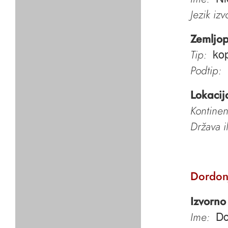
Jezik iz
Zemljop
Tip:
kop
Podtip:
Lokacij
Kontinen
Država i
Dordon
Izvorno
Ime:
Do