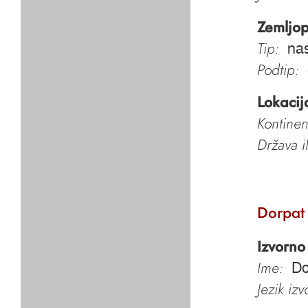
Zemljop
Tip:
nas
Podtip:
Lokacij
Kontinen
Država i
Dorpat
Izvorno
Ime:
Do
Jezik iz