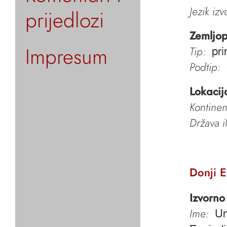
Jezik iz
prijedlozi
Zemljop
Impresum
Tip:
pri
Podtip:
Lokacij
Kontinen
Država i
Donji 
Izvorno
Ime:
Un