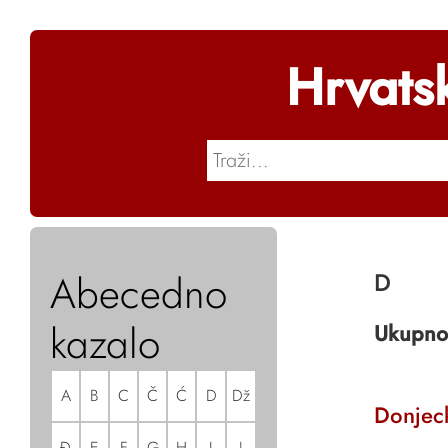
Hrvats
Abecedno
D
kazalo
Ukupno
A
B
C
Č
Ć
D
Dž
Donjec
Đ
E
F
G
H
I
J