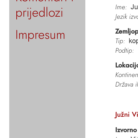
Ime:
prijedlozi
Ju
Jezik iz
Impresum
Zemljop
Tip:
kop
Podtip:
Lokacij
Kontinen
Država i
Južni V
Izvorno