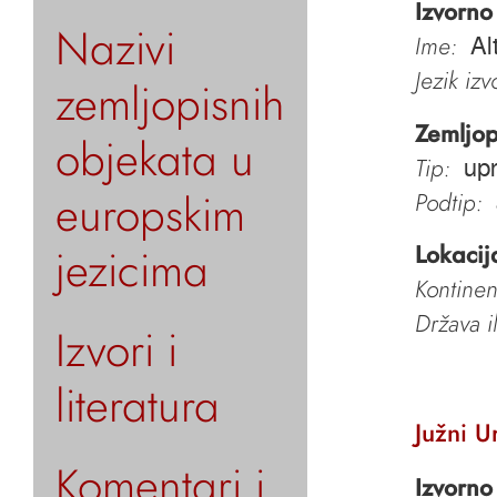
Izvorno
Nazivi
Ime:
Al
Jezik iz
zemljopisnih
Zemljop
objekata u
Tip:
upr
europskim
Podtip:
jezicima
Lokacij
Kontinen
Država i
Izvori i
literatura
Južni U
Komentari i
Izvorno