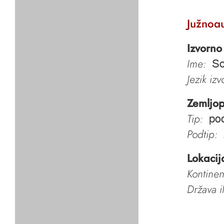
Južnoau
Izvorno
Ime:
So
Jezik iz
Zemljop
Tip:
pod
Podtip:
Lokacij
Kontinen
Država i