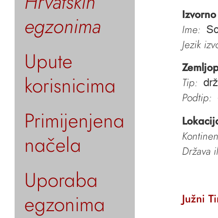
Hrvatskih
Izvorno
egzonima
Ime:
So
Jezik iz
Upute
Zemljop
korisnicima
Tip:
dr
Podtip:
Primijenjena
Lokacij
Kontinen
načela
Država i
Uporaba
egzonima
Južni Ti