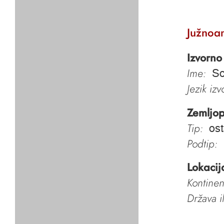
Južnoa
Izvorno
Ime:
So
Jezik iz
Zemljop
Tip:
ost
Podtip:
Lokacij
Kontinen
Država i