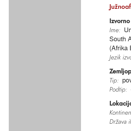
Južnoaf
Izvorno
Ime:
Un
South A
(Afrika
Jezik iz
Zemljop
Tip:
pov
Podtip:
Lokacij
Kontinen
Država i