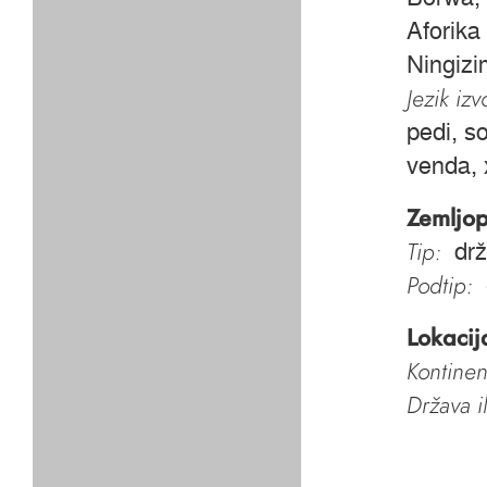
Aforika
Ningizi
Jezik iz
pedi, s
venda, 
Zemljop
Tip:
dr
Podtip:
Lokacij
Kontinen
Država i