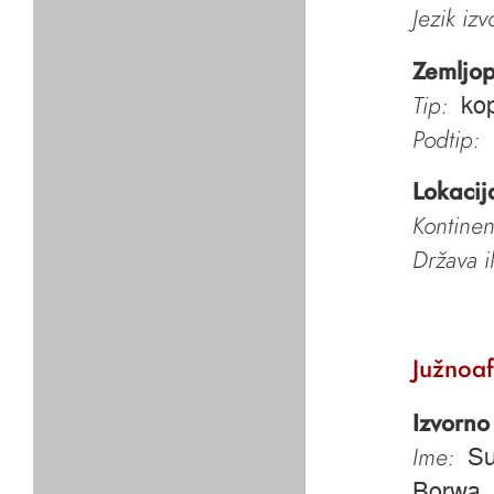
Jezik iz
Zemljop
Tip:
kop
Podtip:
Lokacij
Kontinen
Država i
Južnoaf
Izvorno
Ime:
Su
Borwa, 