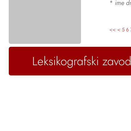
*
ime dr
<<
<
5
6
Leksikografski zavod