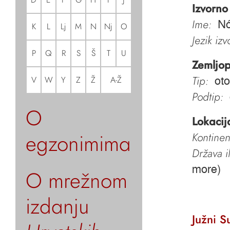
Izvorno
Ime:
Nó
K
L
Lj
M
N
Nj
O
Jezik iz
P
Q
R
S
Š
T
U
Zemljop
Tip:
V
W
Y
Z
Ž
A-Ž
oto
Podtip:
O
Lokacij
egzonimima
Kontinen
Država i
more)
O mrežnom
izdanju
Južni S