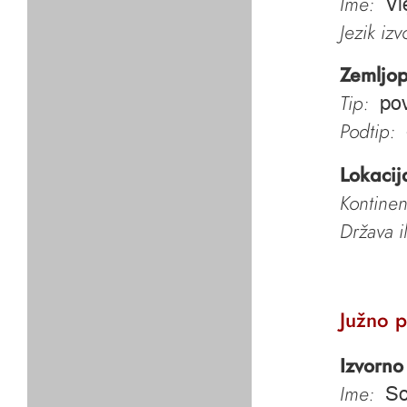
Ime:
Vi
Jezik iz
Zemljop
Tip:
po
Podtip:
Lokacij
Kontinen
Država i
Južno 
Izvorno
Ime:
So