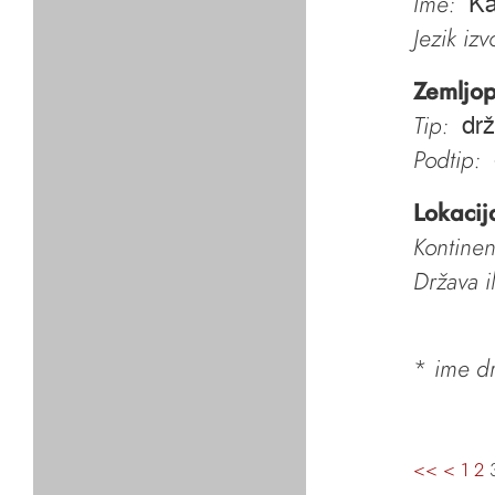
Ime:
K
Jezik iz
Zemljop
Tip:
dr
Podtip:
Lokacij
Kontinen
Država i
*
ime dr
<<
<
1
2