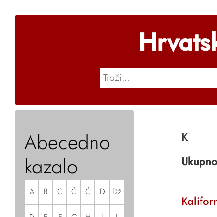
Hrvats
Abecedno
K
kazalo
Ukupno
A
B
C
Č
Ć
D
Dž
Kaliforn
Đ
E
F
G
H
I
J