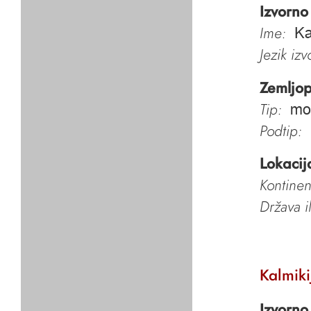
Izvorno
Ime:
Ka
Jezik iz
Zemljop
Tip:
mo
Podtip:
Lokacij
Kontinen
Država i
Kalmiki
Izvorno