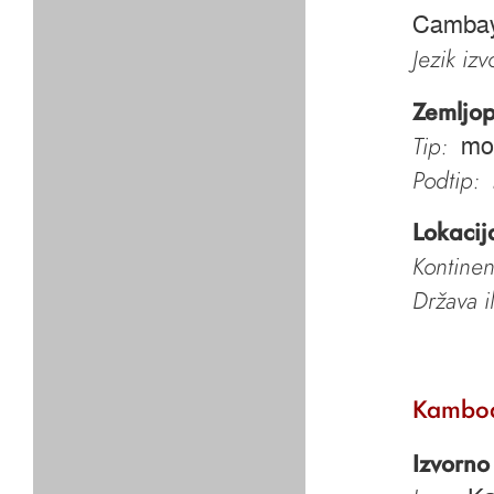
Camba
Jezik iz
Zemljop
Tip:
mo
Podtip:
Lokacij
Kontinen
Država i
Kambo
Izvorno