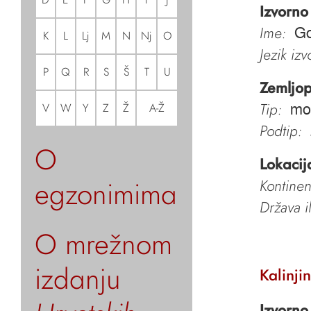
Izvorno
Ime:
Go
K
L
Lj
M
N
Nj
O
Jezik iz
P
Q
R
S
Š
T
U
Zemljop
Tip:
V
W
Y
Z
Ž
A-Ž
mo
Podtip:
O
Lokacij
egzonimima
Kontinen
Država i
O mrežnom
izdanju
Kalinji
Izvorno