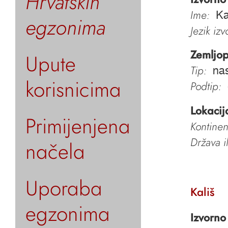
Hrvatskih
Ime:
Ka
egzonima
Jezik iz
Zemljop
Upute
Tip:
nas
korisnicima
Podtip:
Lokacij
Primijenjena
Kontinen
Država i
načela
Uporaba
Kališ
egzonima
Izvorno