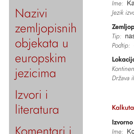
Ime:
Ka
Nazivi
Jezik iz
zemljopisnih
Zemljop
Tip:
nas
objekata u
Podtip:
europskim
Lokacij
jezicima
Kontinen
Država i
Izvori i
literatura
Kalkuta
Izvorno
Komentari i
Ime:
Ko