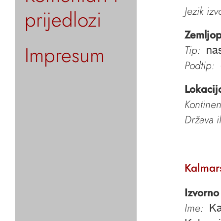
Jezik iz
prijedlozi
Zemljop
Impresum
Tip:
nas
Podtip:
Lokacij
Kontinen
Država i
Kalmar
Izvorno
Ime:
Ka