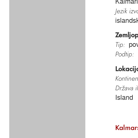
Kalmari
Jezik iz
islands
Zemljop
Tip:
pov
Podtip:
Lokacij
Kontinen
Država i
Island
Kalmars