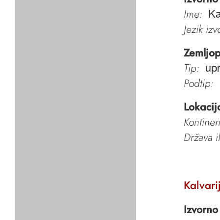
Ime:
Ka
Jezik iz
Zemljop
Tip:
upr
Podtip:
Lokacij
Kontinen
Država i
Kalvari
Izvorno