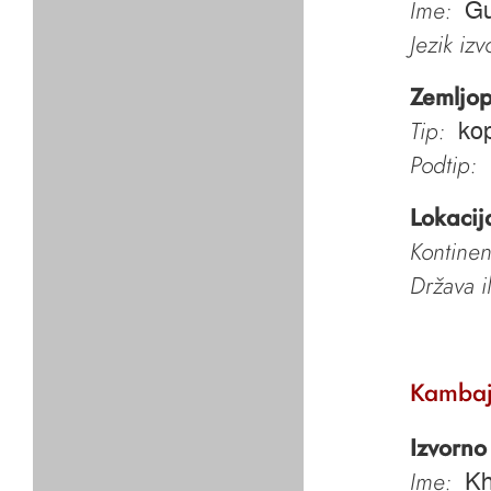
Ime:
Gu
Jezik iz
Zemljop
Tip:
kop
Podtip:
Lokacij
Kontinen
Država i
Kambajs
Izvorno
Ime:
Kh