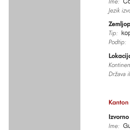
Ime:
Co
Jezik iz
Zemljop
Tip:
kop
Podtip:
Lokacij
Kontinen
Država i
Kanton
Izvorno
Ime:
G