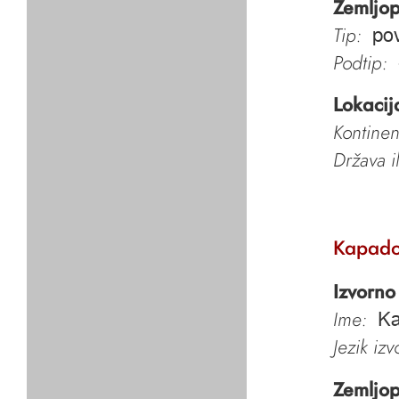
Zemljop
Tip:
pov
Podtip:
Lokacij
Kontinen
Država i
Kapado
Izvorno
Ime:
K
Jezik iz
Zemljop