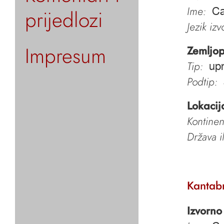
Ime:
prijedlozi
Ca
Jezik iz
Impresum
Zemljop
Tip:
upr
Podtip:
Lokacij
Kontinen
Država i
Kantabr
Izvorno