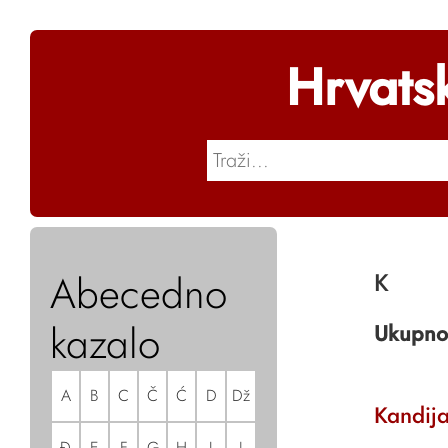
Hrvats
Abecedno
K
kazalo
Ukupno
A
B
C
Č
Ć
D
Dž
Kandij
Đ
E
F
G
H
I
J