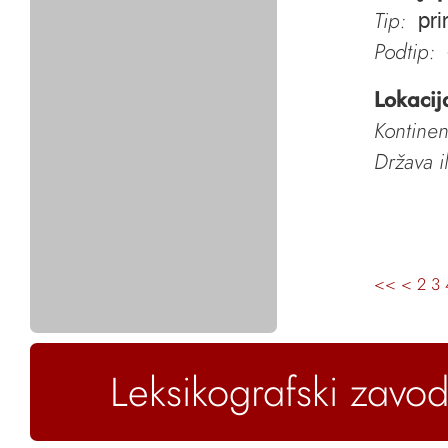
Tip:
pri
Podtip:
Lokacij
Kontinen
Država i
<<
<
2
3
Leksikografski zavod