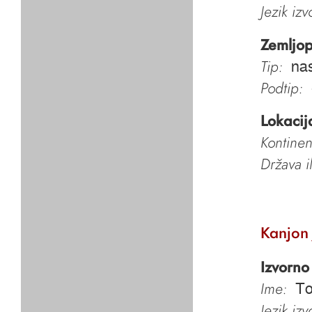
Jezik iz
Zemljop
Tip:
nas
Podtip:
Lokacij
Kontinen
Država i
Kanjon
Izvorno
Ime:
To
Jezik iz