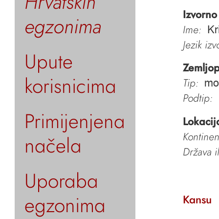
Hrvatskih
Izvorno
egzonima
Ime:
Kr
Jezik iz
Upute
Zemljop
korisnicima
Tip:
mo
Podtip:
Primijenjena
Lokacij
Kontinen
načela
Država i
Uporaba
egzonima
Kansu