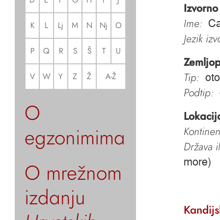
Izvorno
Ime:
Ca
K
L
Lj
M
N
Nj
O
Jezik iz
P
Q
R
S
Š
T
U
Zemljop
Tip:
V
W
Y
Z
Ž
A-Ž
oto
Podtip:
O
Lokacij
egzonimima
Kontinen
Država i
more)
O mrežnom
izdanju
Kandij