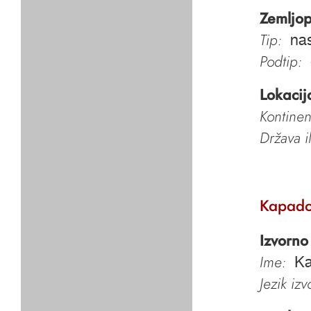
Zemljop
Tip:
nas
Podtip:
Lokacij
Kontinen
Država i
Kapado
Izvorno
Ime:
Ka
Jezik iz