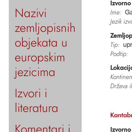
Izvorno
Nazivi
Ime:
G
Jezik iz
zemljopisnih
Zemljop
objekata u
Tip:
upr
europskim
Podtip:
jezicima
Lokacij
Kontinen
Država i
Izvori i
literatura
Kantabr
Komentari i
Izvorno