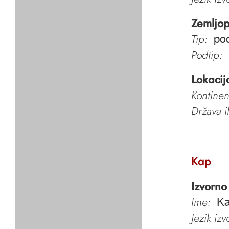
Zemljop
Tip:
pod
Podtip:
Lokacij
Kontinen
Država i
Kap
Izvorno
Ime:
Ka
Jezik iz