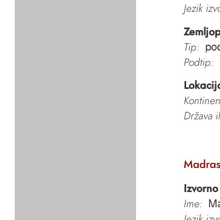
Jezik iz
Zemljop
Tip:
pod
Podtip:
Lokacij
Kontinen
Država i
Madra
Izvorno
Ime:
Ma
Jezik iz