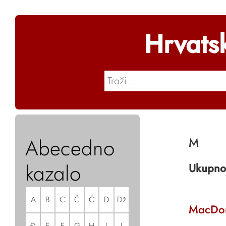
Hrvats
Abecedno
M
kazalo
Ukupno
A
B
C
Č
Ć
D
Dž
MacDon
Đ
E
F
G
H
I
J