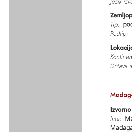
Jezik iz
Zemljop
Tip:
pod
Podtip:
Lokacij
Kontinen
Država i
Madaga
Izvorno
Ime:
Ma
Madaga