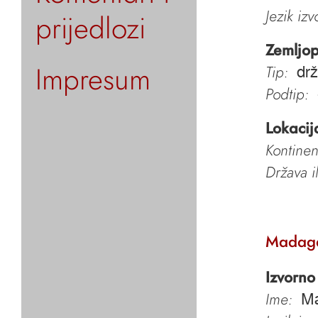
Jezik iz
prijedlozi
Zemljop
Impresum
Tip:
dr
Podtip:
Lokacij
Kontinen
Država i
Madaga
Izvorno
Ime:
Ma