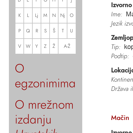
Izvorno
Ime:
Ma
K
L
Lj
M
N
Nj
O
Jezik iz
P
Q
R
S
Š
T
U
Zemljop
Tip:
V
W
Y
Z
Ž
A-Ž
kop
Podtip:
O
Lokacij
egzonimima
Kontinen
Država i
O mrežnom
izdanju
Mačin
Izvorno