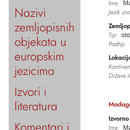
Ime:
Ma
Nazivi
Jezik iz
zemljopisnih
Zemljop
Tip:
oto
objekata u
Podtip:
europskim
Lokacij
jezicima
Kontinen
Država i
Izvori i
literatura
Madag
Izvorno
Komentari i
Ime:
Ma