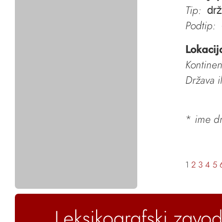
Tip:
dr
Podtip:
Lokacij
Kontinen
Država i
*
ime dr
1
2
3
4
5
Leksikografski zavod