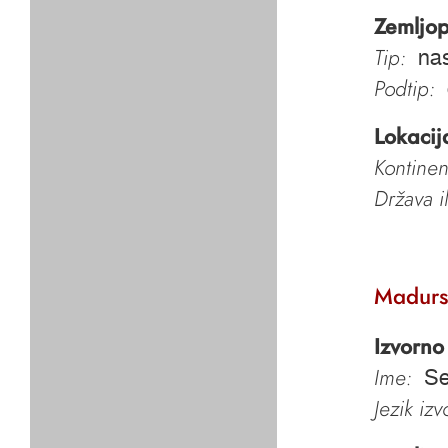
Zemljop
Tip:
nas
Podtip:
Lokacij
Kontinen
Država i
Madurs
Izvorno
Ime:
Se
Jezik iz