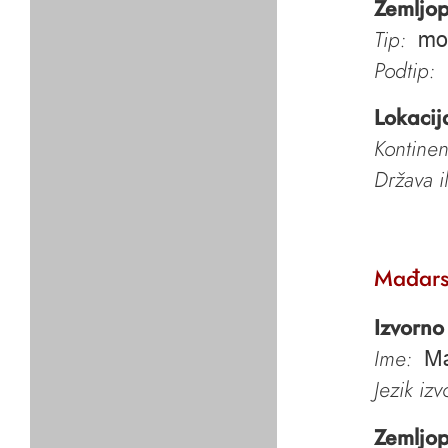
Zemljop
Tip:
mo
Podtip:
Lokacij
Kontinen
Država i
Mađars
Izvorno
Ime:
Ma
Jezik iz
Zemljop