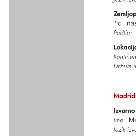
Zemljop
Tip:
nas
Podtip:
Lokacij
Kontinen
Država i
Madrid
Izvorno
Ime:
Ma
Jezik iz