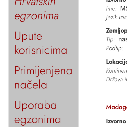
Hrvatskih
Ime:
Mă
egzonima
Jezik iz
Zemljop
Upute
Tip:
nas
korisnicima
Podtip:
Lokacij
Primijenjena
Kontinen
Država i
načela
Uporaba
Madag
egzonima
Izvorno